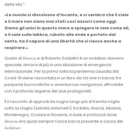
della vita.”
«Le nuvole si dissolvono d’incanto, e ci sembra che il cielo
e il mare non siano mai stati così azzurri come oggi.
Siamo gli unici in questo mare a spiegare le vele come ali,
e il sale sulle labbra, rubato alle onde e portato dal
vento, ha il sapore di una libertà che si riesce anche a
respirare.»
Quello di
e di Roberto Soldatini è un sodalizio davvero
Denecia
speciale, ancora di più in una situazione di emergenza
internazionale. Per la prima volta la pandemia causata dal
Covid-19 viene raccontata in un libro da chi vive in barca, tra
peripezie burocratiche e avventurose navigazioni, affrontate
con il profondo legame dei due protagonisti.
È il racconto di approdi da sogno lungo più di tremila miglia
sotto la chiglia (seimila chilometri), tra Italia, Grecia, Albania,
Montenegro, Croazia e Slovenia, in baie e porticcioli dove
era quasi sempre l’unica barca presente a causa del
Denecia
.
lockdown