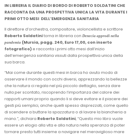
IN LIBRERIA
IL DIARIO DI BORDO DI ROBERTO SOLDATINI CHE
RACCONTA DA UNA PROSPETTIVA UNICA LA VITA DURANTE I
PRIMI OTTO MESI DELL’EMERGENZA SANITARIA
Il direttore d’orchestra, compositore, violoncellista e scrittore
Roberto Soldatini
torna in libreria con
Denecia approdi nella
(Mursia, pagg. 240, Euro 17,00, con inserto
pandemia
fotografico)
e racconta i primi otto mesi dall’inizio
dell’emergenza sanitaria vissuti dalla prospettiva unica della
sua barca.
“Mai come durante questi mesi in barca ho avuto modo di
osservare il mondo con occhi diversi, apprezzando la bellezze
che la natura ci regala nel più piccolo dettaglio, senza dare
nulla per scontato, riscoprendo l’importanza del calore dei
rapporti umani proprio quando li si deve evitare e il piacere dei
gesti più semplici, anche quelli spesso disprezzati, come quello
di scendere a buttare la spazzatura o di lavare la biancheria a
mano.”, dichiara
Roberto Soldatini
, “Questo mio libro vuole
essere un elogio alla vita e alla natura nella speranza di poter
tornare presto tutti insieme a navigare nel meraviglioso mare