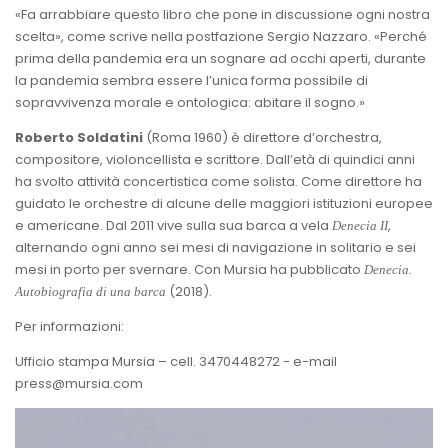
«Fa arrabbiare questo libro che pone in discussione ogni nostra
scelta», come scrive nella postfazione Sergio Nazzaro. «Perché
prima della pandemia era un sognare ad occhi aperti, durante
la pandemia sembra essere l’unica forma possibile di
sopravvivenza morale e ontologica: abitare il sogno.»
Roberto Soldatini
(Roma 1960) è direttore d’orchestra,
compositore, violoncellista e scrittore. Dall’età di quindici anni
ha svolto attività concertistica come solista. Come direttore ha
guidato le orchestre di alcune delle maggiori istituzioni europee
e americane. Dal 2011 vive sulla sua barca a vela
,
Denecia II
alternando ogni anno sei mesi di navigazione in solitario e sei
mesi in porto per svernare. Con Mursia ha pubblicato
Denecia.
(2018).
Autobiografia di una barca
Per informazioni:
Ufficio stampa Mursia – cell. 3470448272 - e-mail
press@mursia.com