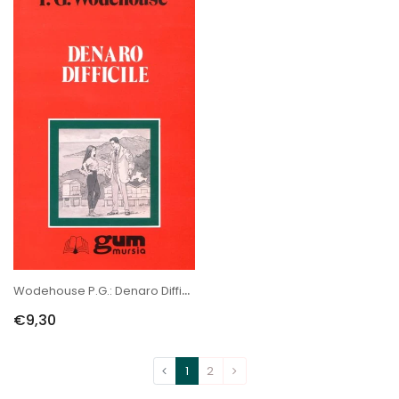
Wodehouse P.G.: Denaro Difficile
€9,30
1
2