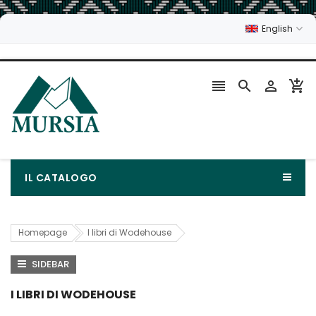
English




IL CATALOGO
Homepage
I libri di Wodehouse
SIDEBAR
I LIBRI DI WODEHOUSE