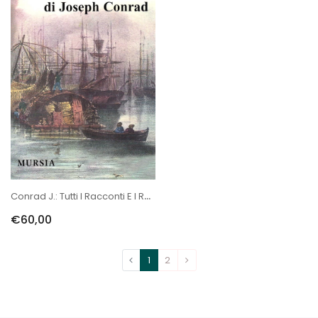
Conrad J.: Tutti I Racconti E I Romanzi Brevi
€60,00
1
2