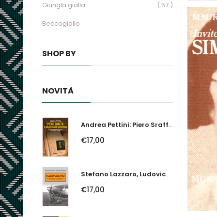
Giungla gialla
( 57 )
Beccogiallo
SHOP BY
NOVITÀ
Andrea Pettini: Piero Sraffa, Il Bibliotecario Sovversivo. Un Economista Nel...
€17,00
Stefano Lazzaro, Ludovico Slongo: Mario Visintini. Il Primo Asso Della...
€17,00