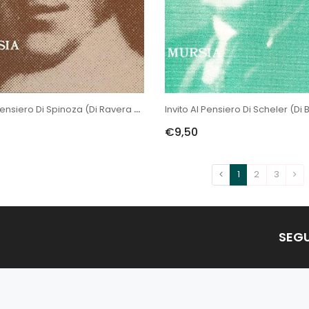
Invito Al Pensiero Di Spinoza (di Ravera M.)
Invito Al Pensiero Di Scheler (di B
€9,50
1
2
3
SEGU