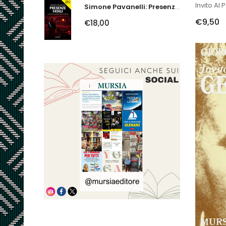
Invito Al 
Simone Pavanelli: Presenze Fatali. I Fantasmi Del Ferrarese Urlano Giustizia
€9,50
€18,00