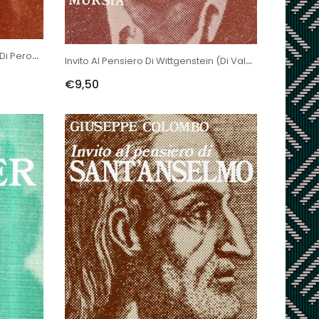
Invito Al Pensiero Di Feuerbach (di Perone U.)
Invito Al Pensiero Di Wittgenstein (di Valent I.)
€9,50