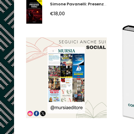
Simone Pavanelli: Presenze Fatali. I Fantasmi Del Ferrarese Urlano Giustizia
€18,00