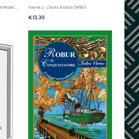
Verne J.: Mirabolanti Avventure Di Mastro Antifer (1854)
Verne J.: L'isola A Elica (1895)
€13,30