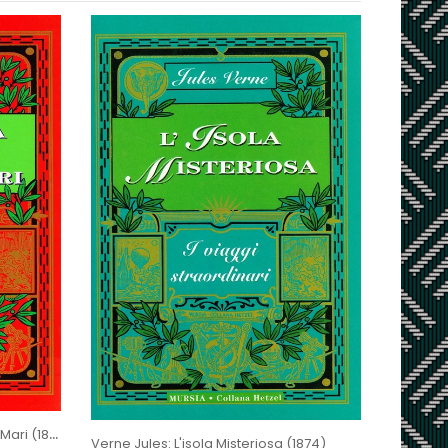
Verne J.: Ventimila Leghe Sotto I Mari (1870)
Verne Jules: L'isola Misteriosa (1874)