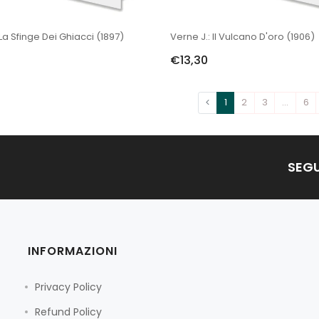
 La Sfinge Dei Ghiacci (1897)
Verne J.: Il Vulcano D'oro (1906)
€13,30
1
2
3
…
6
SEGU
INFORMAZIONI
Privacy Policy
Refund Policy