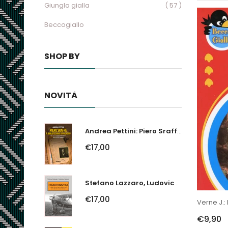
Giungla gialla
( 57 )
Beccogiallo
SHOP BY
NOVITÀ
Andrea Pettini: Piero Sraffa, Il Bibliotecario Sovversivo. Un Economista Nel...
€17,00
Stefano Lazzaro, Ludovico Slongo: Mario Visintini. Il Primo Asso Della...
€17,00
Verne J.: 
€9,90