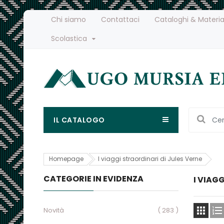
Chi siamo
Contattaci
Cataloghi & Materia
Scolastica
IL CATALOGO
Homepage
I viaggi straordinari di Jules Verne
CATEGORIE IN EVIDENZA
I VIAG


Novità
( 283 )