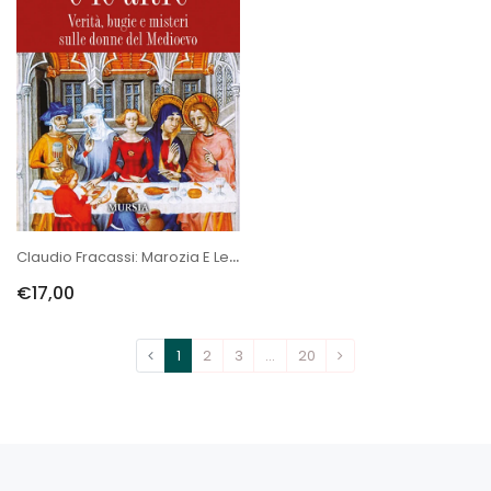
Claudio Fracassi: Marozia E Le Altre
€17,00
1
2
3
…
20