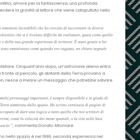
entifici, amore per la fantascienza, una profonda
rdere la gravità al lettore che viene catapultato nello
 emozioni incredibili che ho cercato di raccontare in diversi
biettivo che si è rivelato difficile da realizzare, quasi come quello
e della sua grande esperienza di scrittore. È stato grazie a lui
 mi sono emozionato come quando ero ragazzo, un chiaro segnale
ellare. Cinquant’anni dopo, un’astronave aliena entra
fronte al pericolo, gli abitanti della Terra provano a
sen, riesce a inviare un messaggio che potrebbe salvare
 molti personaggi importanti, è sempre disponibile e in grado di
la Terra ammirata dallo spazio. Ho scritto centinaia di pagine di
cupato di dare una logica a tutto quello che noi scrittori di
mi, come la velocità dei mezzi spaziali, o la vita nelle basi
, commenta Donato Altomare.
usciti.”
imo nello spazio è nel 1996, seconda esperienza nel