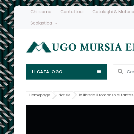
Chi siamo
Contattaci
Cataloghi & Materia
Scolastica
IL CATALOGO
Homepage
Notizie
In libreria il romanzo di fan