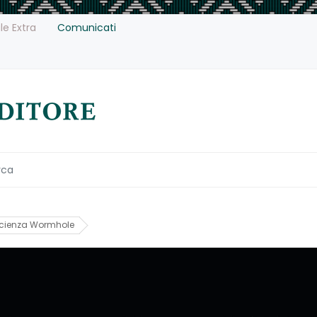
le Extra
Comunicati
tascienza Wormhole