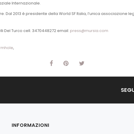
ziale Internazionale.
re. Dal 2013 è presidente della World SF Italia, l’unica associazione l
li Del Turco cell. 3470448272 email:
press@mursia.com
rmhole
,
SEGU
INFORMAZIONI