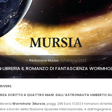
di
Redazione Mursia
06/ottobre/2022
N LIBRERIA IL ROMANZO DI FANTASCIENZA WORMHO
RIVERE.
ENZA SCRITTO A QUATTRO MANI
DALL’ASTRONAUTA UMBERTO G
libreria
Wormhole
(
Mursia
, pagg. 296 Euro 17,00) il romanzo di fan
lire a bordo della Stazione Spaziale Internazionale, e dall’ingegnere