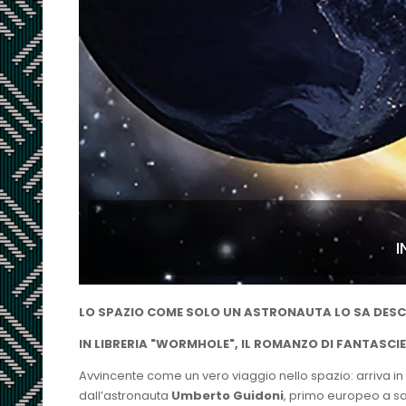
I
LO SPAZIO COME SOLO UN ASTRONAUTA LO SA DESC
IN LIBRERIA "
WORMHOLE",
IL ROMANZO DI FANTASCI
Avvincente come un vero viaggio nello spazio: arriva in 
dall’astronauta
Umberto Guidoni
, primo europeo a sa