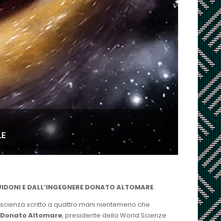
LE
UIDONI
E DALL’INGEGNERE DONATO ALTOMARE
tascienza scritto a quattro mani nientemeno che
Donato Altomare
, presidente della World Scienze