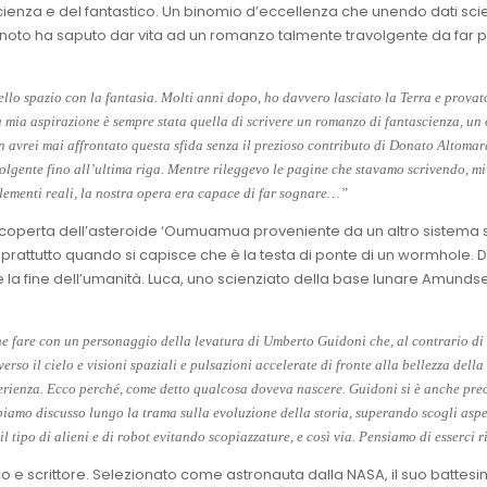
tascienza e del fantastico. Un binomio d’eccellenza che unendo dati sci
gnoto ha saputo dar vita ad un romanzo talmente travolgente da far pe
lo spazio con la fantasia. Molti anni dopo, ho davvero lasciato la Terra e provato
a mia aspirazione è sempre stata quella di scrivere un romanzo di fantascienza, un o
 avrei mai affrontato questa sfida senza il prezioso contributo di Donato Altomare 
nvolgente fino all’ultima riga. Mentre rileggevo le pagine che stavamo scrivendo,
 elementi reali, la nostra opera era capace di far sognare…”
coperta dell’asteroide ‘Oumuamua proveniente da un altro sistema st
rattutto quando si capisce che è la testa di ponte di un wormhole. Di 
 la fine dell’umanità. Luca, uno scienziato della base lunare Amund
he fare con un personaggio della levatura di Umberto Guidoni che, al contrario di
verso il cielo e visioni spaziali e pulsazioni accelerate di fronte alla bellezza del
erienza. Ecco perché, come detto qualcosa doveva nascere. Guidoni si è anche preoc
amo discusso lungo la trama sulla evoluzione della storia, superando scogli asperri
l tipo di alieni e di robot evitando scopiazzature, e così via. Pensiamo di esserci ri
o e scrittore. Selezionato come astronauta dalla NASA, il suo battes