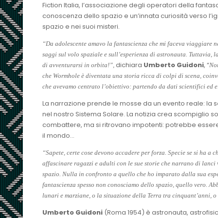
Fiction Italia, l’associazione degli operatori della fan
conoscenza dello spazio e un’innata curiosità verso l’i
spazio e nei suoi misteri.
“Da adolescente amavo la fantascienza che mi faceva viaggiare nel
saggi sul volo spaziale e sull’esperienza di astronauta. Tuttavia, l
dichiara
Umberto Guidoni
, “
di avventurarsi in orbita!”,
Non
che Wormhole è diventata una storia ricca di colpi di scena, coi
che avevamo centrato l’obiettivo: partendo da
dati scientifici ed
La narrazione prende le mosse da un evento reale: la s
nel nostro Sistema Solare. La notizia crea scompiglio sop
combattere, ma si ritrovano impotenti: potrebbe essere
il mondo…
“Sapete, certe cose devono accadere per forza. Specie se si ha a c
affascinare ragazzi e adulti con le sue storie che narrano di lanci 
spazio. Nulla in confronto a quello che ho imparato dalla sua esp
fantascienza spesso non conosciamo dello spazio, quello vero. Abbi
lunari e marziane, o la situazione della Terra tra cinquant’anni, o i
Umberto Guidoni
(Roma 1954) è astronauta, astrofisic