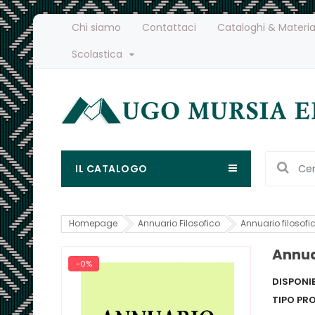
Chi siamo
Contattaci
Cataloghi & Materia
Scolastica
IL CATALOGO
Homepage
Annuario Filosofico
Annuario filosofic
Annuar
-0%
DISPONIB
TIPO PR