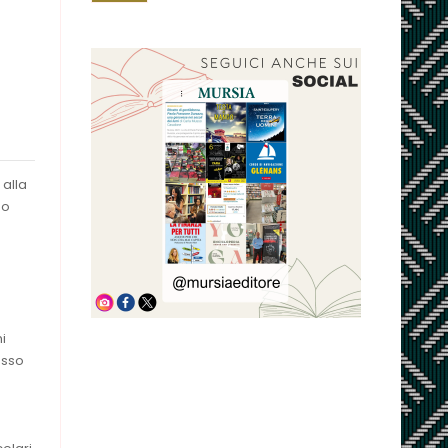
 alla
no
i
esso