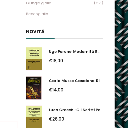
Giungla gialla
( 57 )
Beccogiallo
NOVITÀ
Ugo Perone: Modernità E Memoria
€18,00
Carla Musso Casalone: Ritratto Di Una Monaca Ribelle. Brigida Franzone,...
€14,00
Luca Grecchi: Gli Scritti Perduti Di Aristotele. Ipotesi Di Ricostruzione
€26,00