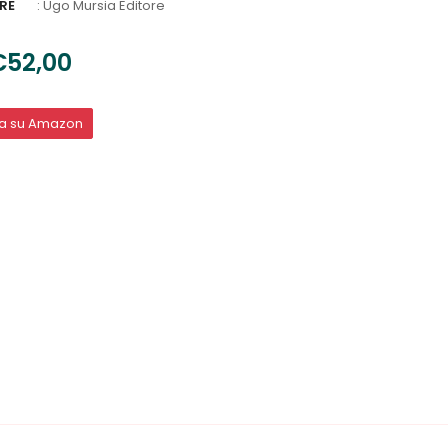
RE
:
Ugo Mursia Editore
€52,00
ta su Amazon