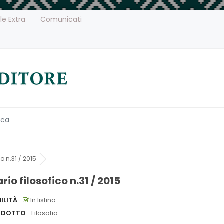
le Extra
Comunicati
o n.31 / 2015
io filosofico n.31 / 2015
ILITÀ
:
In listino
ODOTTO
: Filosofia