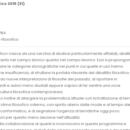
ico 2015 (31)
784
 filosofico
fico» nasce da una cerchia di studiosi particolarmente affiatati, dediti
a tanto nel campo storico quanto nel campo teorico. Essi si propongo
vare le categorie storiografiche nei punti in cui quelle in uso hanno
 insufficienza, di sfruttare la portata rilevante del dibattito filosofico
 nuove interpretazioni di filosofie del passato, di riportare in
enti e autori meno studiati eppure capaci di far sentire una voce
cultura filosofica contemporanea.
 inoltre di allargare la problematica attuale con la trattazione di tem
el clima filosofico odierno, con spirito alieno dalle mode e al tempo st
conformistico, e di segnalare l’urgenza di tematiche oggi poco
n per questo meno decisive nell’attualità.
sulla collaborazione di quanti si riconoscono in questo programma e