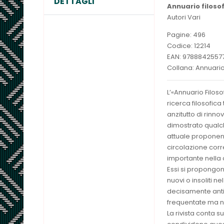
DETTAGLI
Annuario filosof
Autori Vari
Pagine: 496
Codice: 12214
EAN: 9788842557
Collana: Annuario
L’«Annuario Filoso
ricerca filosofic
anzitutto di rinno
dimostrato qualche
attuale proponendo
circolazione corr
importante nella 
Essi si propongono
nuovi o insoliti n
decisamente anti
frequentate ma no
La rivista conta 