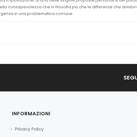
a impostazione, al di là delle singole proposte personali e dei partic
 nella consapevolezza che in filosofia più che le differenze che dividon
rgenza in una problematica comune.
SEGU
INFORMAZIONI
Privacy Policy