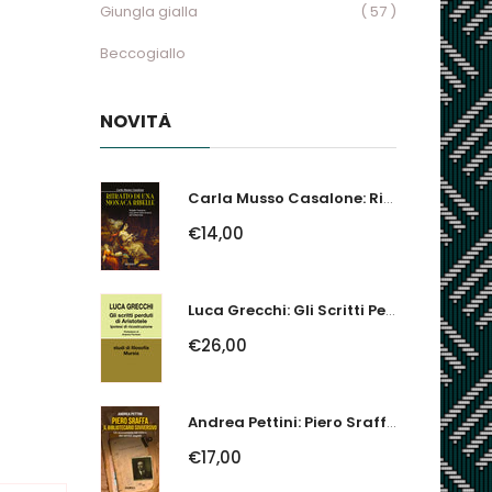
Giungla gialla
( 57 )
Beccogiallo
NOVITÀ
Carla Musso Casalone: Ritratto Di Una Monaca Ribelle. Brigida Franzone,...
€14,00
Luca Grecchi: Gli Scritti Perduti Di Aristotele. Ipotesi Di Ricostruzione
€26,00
Andrea Pettini: Piero Sraffa, Il Bibliotecario Sovversivo. Un Economista Nel...
€17,00