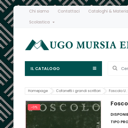
Chi siamo
Contattaci
Cataloghi & Materia
Scolastica
IL CATALOGO
Homepage
Cofanetti i grandi scrittori
Foscolo U.:
Fosco
-0%
DISPONIB
TIPO PR