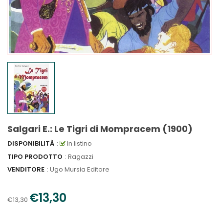
Salgari E.: Le Tigri di Mompracem (1900)
DISPONIBILITÀ
:
In listino
TIPO PRODOTTO
: Ragazzi
VENDITORE
:
Ugo Mursia Editore
€13,30
€13,30