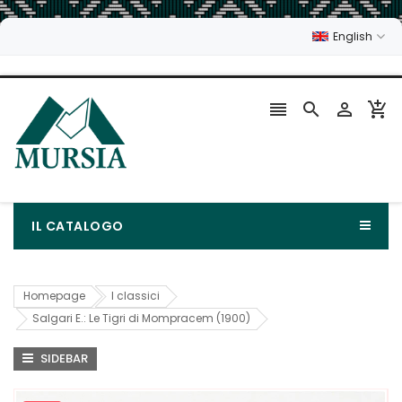
English




IL CATALOGO
Homepage
I classici
Salgari E.: Le Tigri di Mompracem (1900)
SIDEBAR