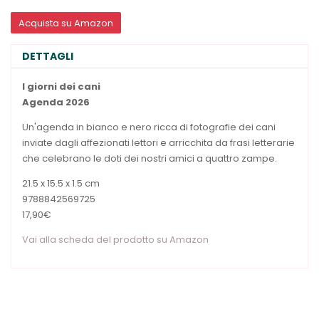
Acquista su Amazon
DETTAGLI
I giorni dei cani
Agenda 2026
Un'agenda in bianco e nero ricca di fotografie dei cani
inviate dagli affezionati lettori e arricchita da frasi letterarie
che celebrano le doti dei nostri amici a quattro zampe.
21.5 x 15.5 x 1.5 cm
9788842569725
17,90€
Vai alla scheda del prodotto su Amazon