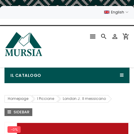
English




IL CATALOGO
Homepage
I Piccione
London J.: Il messicano
SIDEBAR
-0%