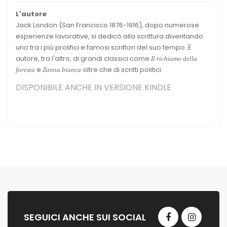
L'autore
Jack London (San Francisco 1876-1916), dopo numerose
esperienze lavorative, si dedicò alla scrittura diventando
uno tra i più prolifici e famosi scrittori del suo tempo. È
autore, tra l'altro, di grandi classici come
Il richiamo della
e
oltre che di scritti politici.
foresta
Zanna bianca
DISPONIBILE ANCHE IN VERSIONE KINDLE
SEGUICI ANCHE SUI SOCIAL