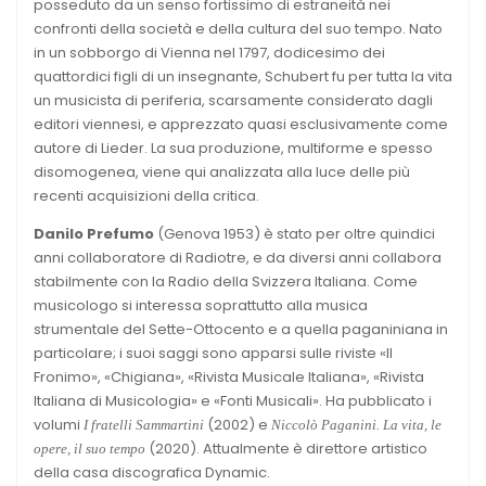
posseduto da un senso fortissimo di estraneità nei
confronti della società e della cultura del suo tempo. Nato
in un sobborgo di Vienna nel 1797, dodicesimo dei
quattordici figli di un insegnante, Schubert fu per tutta la vita
un musicista di periferia, scarsamente considerato dagli
editori viennesi, e apprezzato quasi esclusivamente come
autore di Lieder. La sua produzione, multiforme e spesso
disomogenea, viene qui analizzata alla luce delle più
recenti acquisizioni della critica.
Danilo Prefumo
(Genova 1953) è stato per oltre quindici
anni collaboratore di Radiotre, e da diversi anni collabora
stabilmente con la Radio della Svizzera Italiana. Come
musicologo si interessa soprattutto alla musica
strumentale del Sette-Ottocento e a quella paganiniana in
particolare; i suoi saggi sono apparsi sulle riviste «Il
Fronimo», «Chigiana», «Rivista Musicale Italiana», «Rivista
Italiana di Musicologia» e «Fonti Musicali». Ha pubblicato i
volumi
(2002) e
I fratelli Sammartini
Niccolò Paganini. La vita, le
(2020). Attualmente è direttore artistico
opere, il suo tempo
della casa discografica Dynamic.