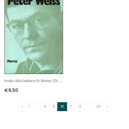
Invito Alla Lettura Di Weiss (di Pasinato A.)
€9,50
1
…
8
9
10
11
12
…
29