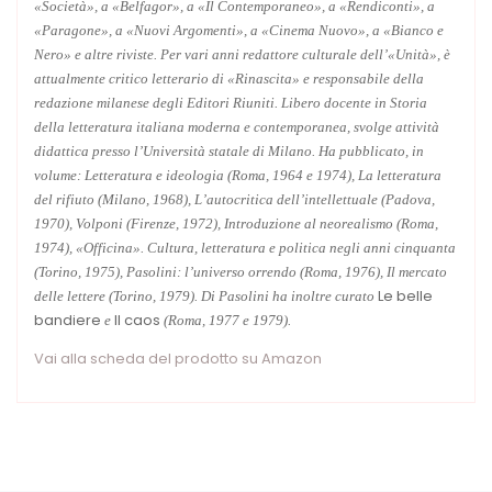
«Società», a «Belfagor», a «Il Contemporaneo», a «Rendiconti», a
«Paragone», a «Nuovi Argomenti», a «Cinema Nuovo», a «Bianco e
Nero» e altre riviste. Per vari anni redattore culturale dell’«Unità», è
attualmente critico letterario di «Rinascita» e responsabile della
redazione milanese degli Editori Riuniti. Libero docente in Storia
della letteratura italiana moderna e contemporanea, svolge attività
didattica presso l’Università statale di Milano. Ha pubblicato, in
volume: Letteratura e ideologia (Roma, 1964 e 1974), La letteratura
del rifiuto (Milano, 1968), L’autocritica dell’intellettuale (Padova,
1970), Volponi (Firenze, 1972), Introduzione al neorealismo (Roma,
1974), «Officina». Cultura, letteratura e politica negli anni cinquanta
(Torino, 1975), Pasolini: l’universo orrendo (Roma, 1976), Il mercato
Le belle
delle lettere (Torino, 1979). Di Pasolini ha inoltre curato
bandiere
Il caos
e
(Roma, 1977 e 1979).
Vai alla scheda del prodotto su Amazon