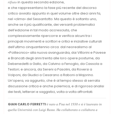
in questa seconda edizione,
rifiuto
e che rappresentano la fase più recente del discorso
critico avviato appunto in quel volume oltre dieci anni fa,
nel «clima» del Sessantotto. Ma questo è soltanto uno,
anche se il più qualificante, dei versanti problematici
dell’edizione in tal modo accresciuta, che
complessivamente ripercorre e verifica alcuni tra i
principali movimenti e scrittori e critici e iniziative culturali
dell’ultimo cinquantennio circa: dal neorealismo al
«Politecnico» alla nuova avanguardia, dai Vittorini e Pavese
e Brancati degli anni trenta alle loro opere postume, da
Debenedetti a Gallo, da Calvino a Fenoglio, da Cassola a
Testori; e ancora, da Sereni a Pasolini, da Roversi a
Volponi, da Giudici a Cesarano a Raboni a Majorino.
Un’opera, va aggiunto, che è al tempo stesso di serrata
discussione critica e anche polemica, e di rigorosa analisi
dei testi, letterari e saggistici, volta a volta affrontati.
GIAN CARLO FERRETTI
è nato a Pisa nel 1930 e si è laureato in
quella Università con Luigi Russo. Ha collaborato o collabora a