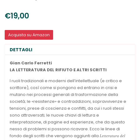
€19,00
Acquista su Amazon
DETTAGLI
Gian Carlo Ferretti
LA LETTERATURA DEL RIFIUTO E ALTRI SCRITTI
I ruoli tradizionali e moderni dell’intellettuale (e critico e
scrittore), così come si pongono ed entrano in crisi e
mutano nei processi generali di trasformazione della
società; le «resistenze» e contraddizioni, sopravvivenze e
tensioni, prese di coscienza e conflitti, da cui i ruoli stessi
sono attraversati; le nuove chiavi di lettura e
interpretazione, di pagine ed esperienze, che da questo
nesso di problemi si possono ricavare. Ecco le linee di
fondo degli scritti che vengono aggiunti alla
Letteratura del