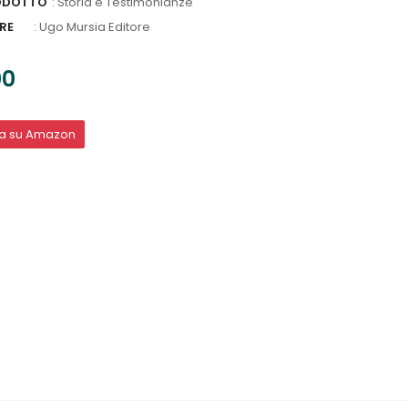
ODOTTO
: Storia e Testimonianze
RE
:
Ugo Mursia Editore
00
ta su Amazon