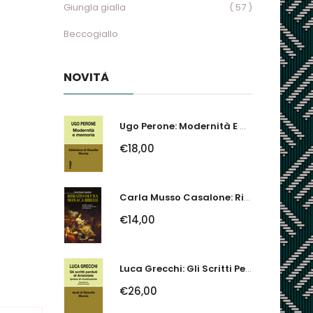
Giungla gialla
( 57 )
Beccogiallo
NOVITÀ
Ugo Perone: Modernità E Memoria
€18,00
Carla Musso Casalone: Ritratto Di Una Monaca Ribelle. Brigida Franzone,...
€14,00
Luca Grecchi: Gli Scritti Perduti Di Aristotele. Ipotesi Di Ricostruzione
€26,00