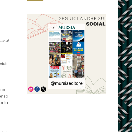
per sé
iuti
oco
tenza
er la