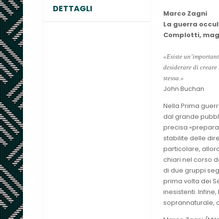
DETTAGLI
Marco Zagni
La guerra occul
Complotti, magh
«Esiste un’importante
desiderare di creare
stessa.»
John Buchan
Nella Prima guerr
dal grande pubbl
precisa «preparaz
stabilite delle di
particolare, allo
chiari nel corso 
di due gruppi segre
prima volta dei Se
inesistenti. Infi
soprannaturale, c