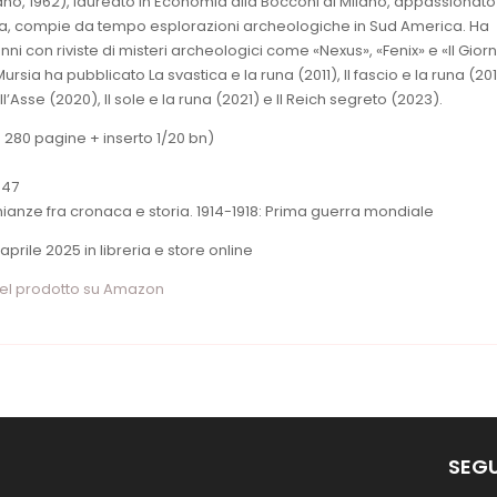
no, 1962), laureato in Economia alla Bocconi di Milano, appassionato
ria, compie da tempo esplorazioni archeologiche in Sud America. Ha
ni con riviste di misteri archeologici come «Nexus», «Fenix» e «Il Gior
ursia ha pubblicato La svastica e la runa (2011), Il fascio e la runa (2015
ll’Asse (2020), Il sole e la runa (2021) e Il Reich segreto (2023).
 280 pagine + inserto 1/20 bn)
547
ianze fra cronaca e storia. 1914-1918: Prima guerra mondiale
aprile 2025 in libreria e store online
del prodotto su Amazon
SEGU