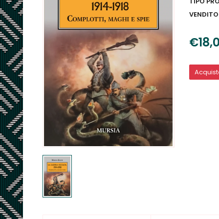
TIPO PR
VENDITO
€18,
Acquis