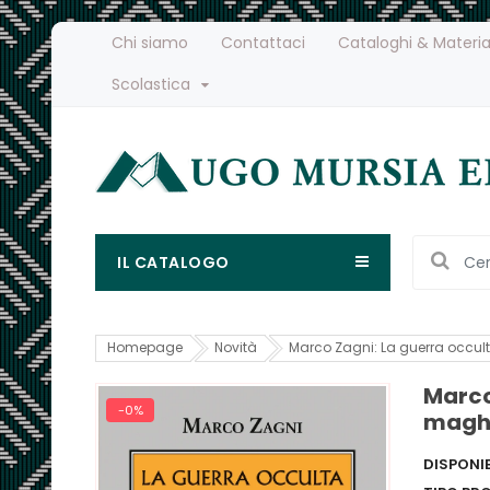
Chi siamo
Contattaci
Cataloghi & Materia
Scolastica
IL CATALOGO
Homepage
Novità
Marco Zagni: La guerra occult
Marco
-0%
maghi
DISPONIB