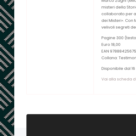
Marco Zagni (Mila
misteri della Sto
collaborato per an
dei Misteri». Con M
velivoli segreti de
Pagine 300 (testo
Euro 18,00
EAN 9788842567
Collana: Testimon
Disponibile dal 16 
Vai alla scheda 