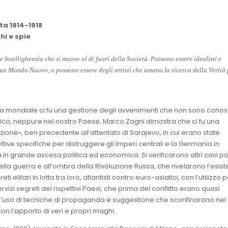
ta 1914-1918
i e spie
 Intellighenzia che si muove al di fuori della Società. Possono essere idealisti e
 un Mondo Nuovo, o possono essere degli artisti che amano la ricerca della Verità 
a mondiale ci fu una gestione degli avvenimenti che non sono conosc
ico, neppure nel nostro Paese. Marco Zagni dimostra che ci fu una
ione», ben precedente all’attentato di Sarajevo, in cui erano state
rettive specifiche per distruggere gli Imperi centrali e la Germania in
ra in grande ascesa politica ed economica. Si verificarono altri casi p
della guerra e all’ombra della Rivoluzione Russa, che rivelarono l’esis
ti elitari in lotta tra loro, atlantisti contro euro-asiatici, con l’utilizzo p
rvizi segreti dei rispettivi Paesi, che prima del conflitto erano quasi
ne, l’uso di tecniche di propaganda e suggestione che sconfinarono nel
on l’apporto di veri e propri maghi.