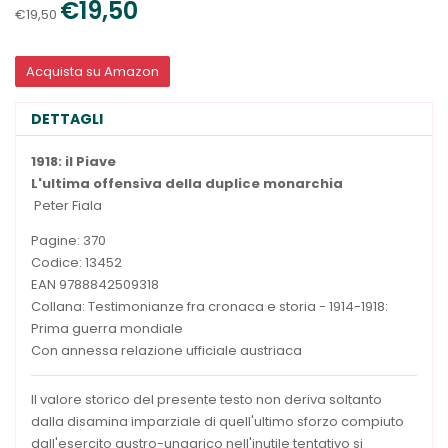
€19,50
€19,50
Acquista su Amazon
DETTAGLI
1918: il Piave
L'ultima offensiva della duplice monarchia
Peter Fiala
Pagine: 370
Codice: 13452
EAN 9788842509318
Collana: Testimonianze fra cronaca e storia - 1914-1918:
Prima guerra mondiale
Con annessa relazione ufficiale austriaca
Il valore storico del presente testo non deriva soltanto
dalla disamina imparziale di quell'ultimo sforzo compiuto
dall'esercito austro-ungarico nell'inutile tentativo si