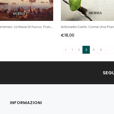
Nicolò Carnimeo: La Nave Di Fuoco. Francesco Caracciolo L’ammiragli...
€18,00
1
2
3
4
5
…
SEGU
INFORMAZIONI