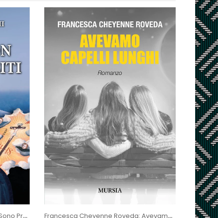
Renzo Caramaschi: I Sogni Non Sono Proibiti
Francesca Cheyenne Roveda: Avevamo Capelli Lunghi