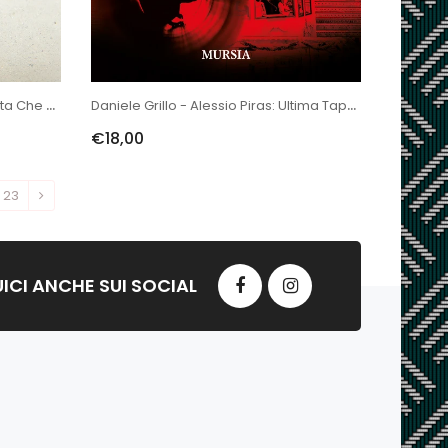
Antonella Carta: Come Una Pianta Che Spacca Il Cemento
Daniele Grillo - Alessio Piras: Ultima Tappa Ratline
€18,00
23
ICI ANCHE SUI SOCIAL