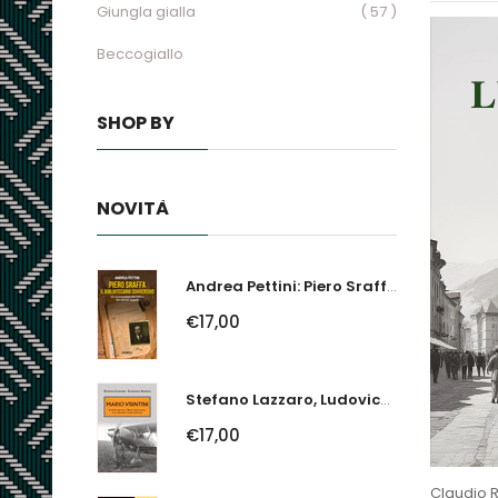
Giungla gialla
( 57 )
Beccogiallo
SHOP BY
NOVITÀ
Andrea Pettini: Piero Sraffa, Il Bibliotecario Sovversivo. Un Economista Nel...
€17,00
Stefano Lazzaro, Ludovico Slongo: Mario Visintini. Il Primo Asso Della...
€17,00