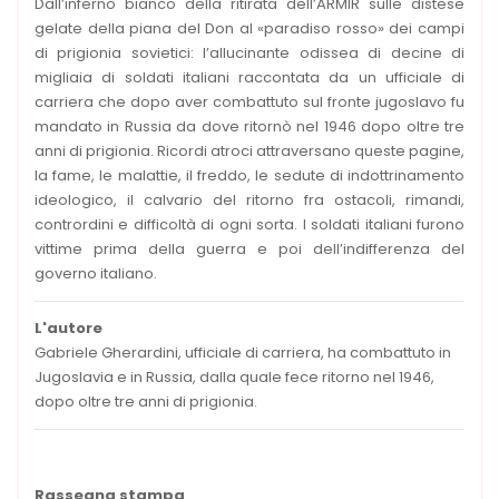
Dall’inferno bianco della ritirata dell’ARMIR sulle distese
gelate della piana del Don al «paradiso rosso» dei campi
di prigionia sovietici: l’allucinante odissea di decine di
migliaia di soldati italiani raccontata da un ufficiale di
carriera che dopo aver combattuto sul fronte jugoslavo fu
mandato in Russia da dove ritornò nel 1946 dopo oltre tre
anni di prigionia. Ricordi atroci attraversano queste pagine,
la fame, le malattie, il freddo, le sedute di indottrinamento
ideologico, il calvario del ritorno fra ostacoli, rimandi,
contrordini e difficoltà di ogni sorta. I soldati italiani furono
vittime prima della guerra e poi dell’indifferenza del
governo italiano.
L'autore
Gabriele Gherardini, ufficiale di carriera, ha combattuto in
Jugoslavia e in Russia, dalla quale fece ritorno nel 1946,
dopo oltre tre anni di prigionia.
Rassegna stampa