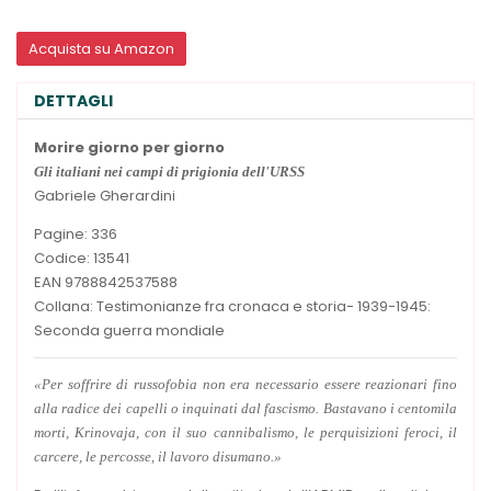
Acquista su Amazon
DETTAGLI
Morire giorno per giorno
Gli italiani nei campi di prigionia dell'URSS
Gabriele Gherardini
Pagine: 336
Codice: 13541
EAN 9788842537588
Collana: Testimonianze fra cronaca e storia- 1939-1945:
Seconda guerra mondiale
«Per soffrire di russofobia non era necessario essere reazionari fino
alla radice dei capelli o inquinati dal fascismo. Bastavano i centomila
morti, Krinovaja, con il suo cannibalismo, le perquisizioni feroci, il
carcere, le percosse, il lavoro disumano.»