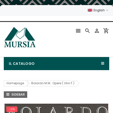
English




IL CATALOGO
Homepage
Boiardo M.M.: Opere ( Ulivi F.)
SIDEBAR
-0%