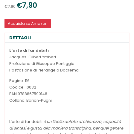
€7,90
€7,90
Acquista su Amazon
DETTAGLI
L'arte di far debiti
Jacques-Gilbert Ymbert
Prefazione di Giuseppe Pontiggia
Postfazione di Pierangelo Dacrema
Pagine: 116
Codice: 10032
EAN:9788867590148
Collana: Barion-Pugni
L’arte di far debiti
è un libello dotato di chiarezza, capacità
di sintesi e gusto, alla maniera transalpina, per quel genere