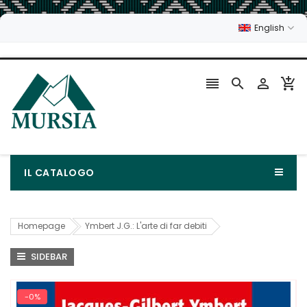
English




IL CATALOGO
Homepage
Ymbert J.G.: L'arte di far debiti
SIDEBAR
-0%