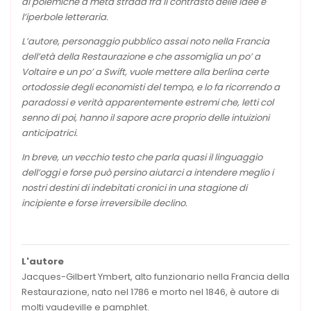
di polemiche a metà strada fra il contrasto delle idee e
l’iperbole letteraria.
L’autore, personaggio pubblico assai noto nella Francia
dell’età della Restaurazione e che assomiglia un po’ a
Voltaire e un po’ a Swift, vuole mettere alla berlina certe
ortodossie degli economisti del tempo, e lo fa ricorrendo a
paradossi e verità apparentemente estremi che, letti col
senno di poi, hanno il sapore acre proprio delle intuizioni
anticipatrici.
In breve, un vecchio testo che parla quasi il linguaggio
dell’oggi e forse può persino aiutarci a intendere meglio i
nostri destini di indebitati cronici in una stagione di
incipiente e forse irreversibile declino.
L'autore
Jacques-Gilbert Ymbert, alto funzionario nella Francia della
Restaurazione, nato nel 1786 e morto nel 1846, è autore di
molti vaudeville e pamphlet.