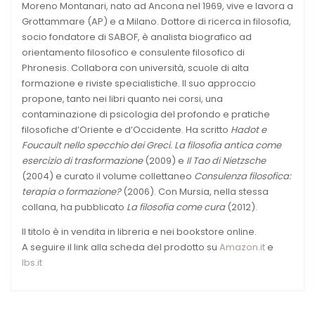
Moreno Montanari, nato ad Ancona nel 1969, vive e lavora a
Grottammare (AP) e a Milano. Dottore di ricerca in filosofia,
socio fondatore di SABOF, è analista biografico ad
orientamento filosofico e consulente filosofico di
Phronesis. Collabora con università, scuole di alta
formazione e riviste specialistiche. Il suo approccio
propone, tanto nei libri quanto nei corsi, una
contaminazione di psicologia del profondo e pratiche
filosofiche d’Oriente e d’Occidente. Ha scritto
Hadot e
Foucault nello specchio dei Greci. La filosofia antica come
esercizio di trasformazione
(2009) e
Il Tao di Nietzsche
(2004) e curato il volume collettaneo
Consulenza filosofica:
terapia o formazione?
(2006). Con Mursia, nella stessa
collana, ha pubblicato
La filosofia come cura
(2012).
Il titolo è in vendita in libreria e nei bookstore online.
A seguire il link alla scheda del prodotto su
Amazon.it
e
Ibs.it