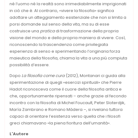
né l’uomo né la realtà sono irrimediabilmente imprigionati
in ciò che è. Al contrario, «vivere la filosofia» significa
adottare un atteggiamento esistenziale che non si limita a
porsi domande sul senso della vita, ma su di esse
costruisce una
pratica
di trasformazione della propria
visione del mondo e della propria maniera di vivere. Così,
riconoscendo la trascendenza come privilegiata
esperienza di senso e sperimentando l’originaria forza
maieutica della filosofia, chiama la vita a una più compiuta
possibilità d’essere.
Dopo
La filosofia come cura
(2012), Montanari ci guida alla
sperimentazione di quegli «esercizi spirituali» che Pierre
Hadot riconosceva come il cuore della filosofia antica e
che, opportunamente ripensati – anche grazie al fecondo
incontro con la filosofia di Michel Foucault, Peter Sloterdjik,
María Zambrano e Romano Màdera –, si rivelano tuttora
capaci di orientare l’esistenza verso quella che i filosofi
greci chiamavano «la piena fioritura dell’umanità».
L'Autore