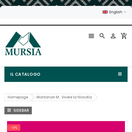
English




IL CATALOGO
Homepage
Montanari M.: Vivere la filosofia
SIDEBAR
-0%