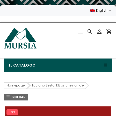
English




IL CATALOGO
Homepage
Luciano Sesta: L’Eros che non c'è
SIDEBAR
-0%