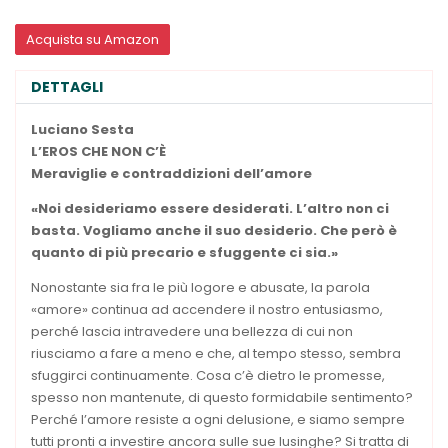
Acquista su Amazon
DETTAGLI
Luciano Sesta
L’EROS CHE NON C’È
Meraviglie e contraddizioni dell’amore
«Noi desideriamo essere desiderati. L’altro non ci
basta. Vogliamo anche il suo desiderio. Che però è
quanto di più precario e sfuggente ci sia.»
Nonostante sia fra le più logore e abusate, la parola
«amore» continua ad accendere il nostro entusiasmo,
perché lascia intravedere una bellezza di cui non
riusciamo a fare a meno e che, al tempo stesso, sembra
sfuggirci continuamente. Cosa c’è dietro le promesse,
spesso non mantenute, di questo formidabile sentimento?
Perché l’amore resiste a ogni delusione, e siamo sempre
tutti pronti a investire ancora sulle sue lusinghe? Si tratta di