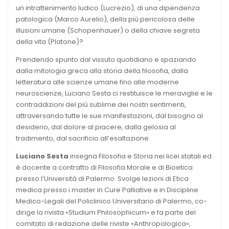
un intrattenimento ludico (Lucrezio), di una dipendenza
patologica (Marco Aurelio), della più pericolosa delle
illusioni umane (Schopenhauer) o della chiave segreta
della vita (Platone)?
Prendendo spunto dal vissuto quotidiano e spaziando
dalla mitologia greca alla storia della filosofia, dalla
letteratura alle scienze umane fino alle moderne
neuroscienze, Luciano Sesta ci restituisce le meraviglie e le
contraddizioni del più sublime dei nostri sentimenti,
attraversando tutte le sue manifestazioni, dal bisogno al
desiderio, dal dolore al piacere, dalla gelosia al
tradimento, dal sacrificio all’esaltazione.
Luciano Sesta
insegna Filosofia e Storia nei licei statali ed
è docente a contratto di Filosofia Morale e di Bioetica
presso l’Università di Palermo. Svolge lezioni di Etica
medica presso i master in Cure Palliative e in Discipline
Medico-Legali del Policlinico Universitario di Palermo, co-
dirige la rivista «Studium Philosophicum» e fa parte del
comitato di redazione delle riviste «Anthropologica»,