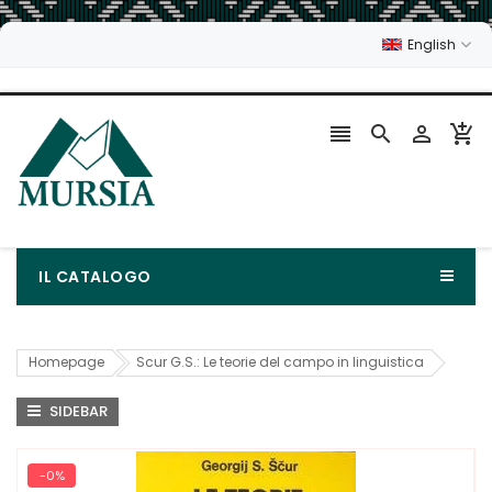
English




IL CATALOGO
Homepage
Scur G.S.: Le teorie del campo in linguistica
SIDEBAR
-0%