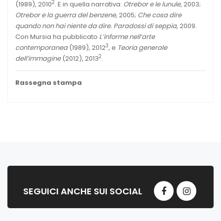
2
(1989), 2010
. E in quella narrativa:
Otrebor e le
lunule
, 2003;
Otrebor e la guerra del benzene
, 2005;
Che cosa dire
quando non hai niente da dire. Paradossi di seppia
, 2009.
Con Mursia ha pubblicato
L’informe nell’arte
3
contemporanea
(1989), 2012
, e
Teoria generale
2
dell’immagine
(2012), 2013
.
Rassegna stampa
SEGUICI ANCHE SUI SOCIAL