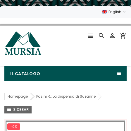
English




IL CATALOGO
Homepage
Pasini R.: La dispensa di Suzanne
SIDEBAR
-0%