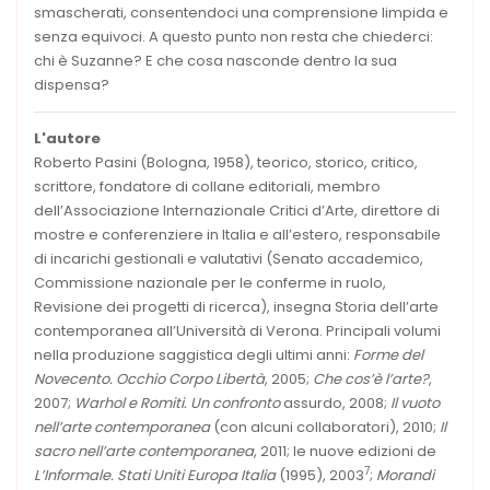
smascherati, consentendoci una comprensione limpida e
senza equivoci. A questo punto non resta che chiederci:
chi è Suzanne? E che cosa nasconde dentro la sua
dispensa?
L'autore
Roberto Pasini (Bologna, 1958), teorico, storico, critico,
scrittore, fondatore di collane editoriali, membro
dell’Associazione Internazionale Critici d’Arte, direttore di
mostre e conferenziere in Italia e all’estero, responsabile
di incarichi gestionali e valutativi (Senato accademico,
Commissione nazionale per le conferme in ruolo,
Revisione dei progetti di ricerca), insegna Storia dell’arte
contemporanea all’Università di Verona. Principali volumi
nella produzione saggistica degli ultimi anni:
Forme del
Novecento. Occhio Corpo Libertà
, 2005;
Che cos’è l’arte?
,
2007;
Warhol e Romiti. Un confronto
assurdo, 2008;
Il
vuoto
nell’arte contemporanea
(con alcuni collaboratori), 2010;
Il
sacro nell’arte contemporanea
, 2011; le nuove edizioni de
7
L’Informale. Sta
ti
Uniti Europa Italia
(1995), 2003
;
Morandi