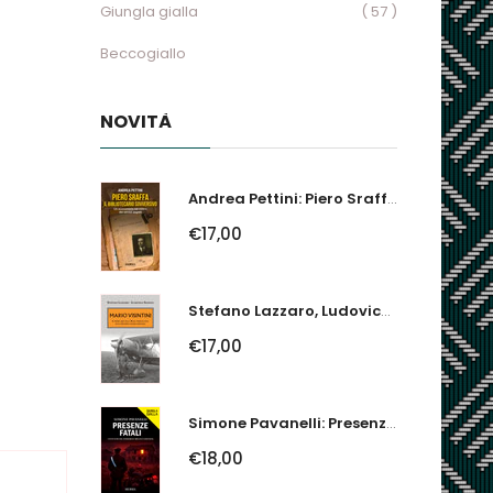
Giungla gialla
( 57 )
Beccogiallo
NOVITÀ
Andrea Pettini: Piero Sraffa, Il Bibliotecario Sovversivo. Un Economista Nel...
€17,00
Stefano Lazzaro, Ludovico Slongo: Mario Visintini. Il Primo Asso Della...
€17,00
Simone Pavanelli: Presenze Fatali. I Fantasmi Del Ferrarese Urlano Giustizia
€18,00