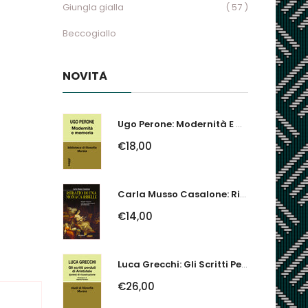
Giungla gialla
( 57 )
Beccogiallo
NOVITÀ
Ugo Perone: Modernità E Memoria
€18,00
Carla Musso Casalone: Ritratto Di Una Monaca Ribelle. Brigida Franzone,...
€14,00
Luca Grecchi: Gli Scritti Perduti Di Aristotele. Ipotesi Di Ricostruzione
€26,00