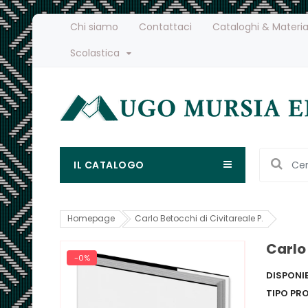
Chi siamo
Contattaci
Cataloghi & Materia
Scolastica
IL CATALOGO
Homepage
Carlo Betocchi di Civitareale P.
Carlo 
-0%
DISPONIB
TIPO PR