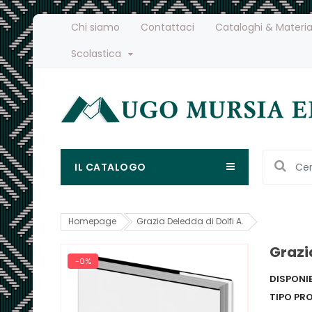
Chi siamo
Contattaci
Cataloghi & Materia
Scolastica
IL CATALOGO
Homepage
Grazia Deledda di Dolfi A.
Grazia
-0%
DISPONIB
TIPO PR