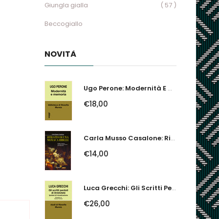
Giungla gialla
( 57 )
Beccogiallo
NOVITÀ
Ugo Perone: Modernità E Memoria
€18,00
Carla Musso Casalone: Ritratto Di Una Monaca Ribelle. Brigida Franzone,...
€14,00
Luca Grecchi: Gli Scritti Perduti Di Aristotele. Ipotesi Di Ricostruzione
€26,00