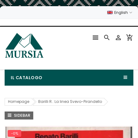
English




IL CATALOGO
Homepage
Barilli R.: La linea Svevo-Pirandello
SIDEBAR
-0%