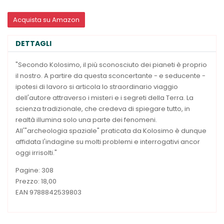
Acquista su Amazon
DETTAGLI
"Secondo Kolosimo, il più sconosciuto dei pianeti è proprio
il nostro. A partire da questa sconcertante - e seducente -
ipotesi di lavoro si articola lo straordinario viaggio
dell'autore attraverso i misteri e i segreti della Terra. La
scienza tradizionale, che credeva di spiegare tutto, in
realtà illumina solo una parte dei fenomeni.
All'"archeologia spaziale" praticata da Kolosimo è dunque
affidata l'indagine su molti problemi e interrogativi ancor
oggi irrisolti."
Pagine: 308
Prezzo: 18,00
EAN 9788842539803