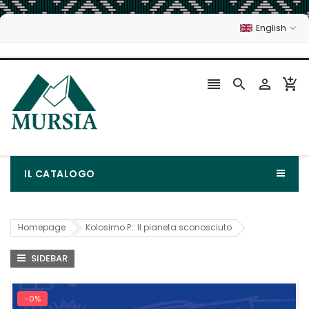
English




IL CATALOGO
Homepage
Kolosimo P.: Il pianeta sconosciuto
SIDEBAR
-0%