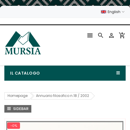
English




IL CATALOGO
Homepage
Annuario filosofico n.18 / 2002
SIDEBAR
-0%