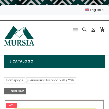
English




IL CATALOGO
Homepage
Annuario filosofico n.28 / 2012
SIDEBAR
-0%