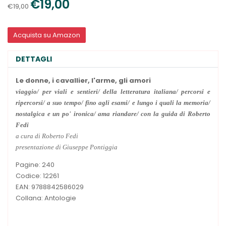
€19,00
€19,00
Acquista su Amazon
DETTAGLI
Le donne, i cavallier, l'arme, gli amori
viaggio/ per viali e sentieri/ della letteratura italiana/ percorsi e
ripercorsi/ a suo tempo/ fino agli esami/ e lungo i quali la memoria/
nostalgica e un po' ironica/ ama riandare/ con la guida di Roberto
Fedi
a cura di Roberto Fedi
presentazione di Giuseppe Pontiggia
Pagine: 240
Codice: 12261
EAN: 9788842586029
Collana: Antologie