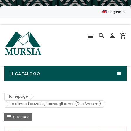
English




IL CATALOGO
Homepage
Le donne, i cavalier, l'arme, gli amori (Due Anonimi)
SIDEBAR