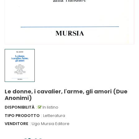
Le donne, i cavalier, l'arme, gli amori (Due
Anonimi)
DISPONIBILITÀ
:
In listino
TIPO PRODOTTO
: Letteratura
VENDITORE
:
Ugo Mursia Editore