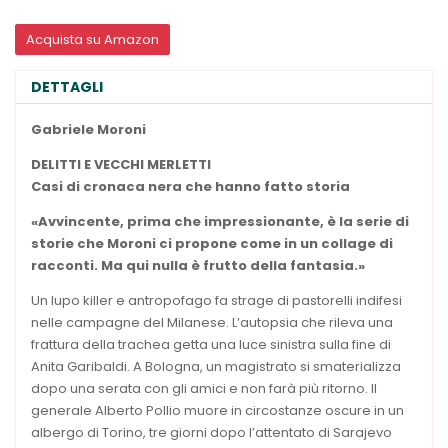
Acquista su Amazon
DETTAGLI
Gabriele Moroni
DELITTI E VECCHI
MERLETTI
Casi di cronaca nera
che hanno fatto storia
«Avvincente, prima che impressionante, è la serie di
storie che Moroni ci propone come in un collage di
racconti. Ma qui nulla è frutto della fantasia.»
Un lupo killer e antropofago fa strage di pastorelli indifesi
nelle campagne del Milanese. L’autopsia che rileva una
frattura della trachea getta una luce sinistra sulla fine di
Anita Garibaldi. A Bologna, un magistrato si smaterializza
dopo una serata con gli amici e non farà più ritorno. Il
generale Alberto Pollio muore in circostanze oscure in un
albergo di Torino, tre giorni dopo l’attentato di Sarajevo