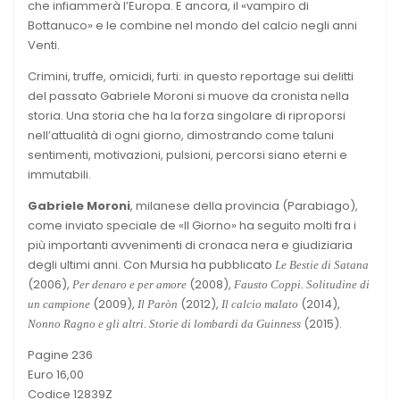
che infiammerà l’Europa. E ancora, il «vampiro di
Bottanuco» e le combine nel mondo del calcio negli anni
Venti.
Crimini, truffe, omicidi, furti: in questo reportage sui delitti
del passato Gabriele Moroni si muove da cronista nella
storia. Una storia che ha la forza singolare di riproporsi
nell’attualità di ogni giorno, dimostrando come taluni
sentimenti, motivazioni, pulsioni, percorsi siano eterni e
immutabili.
Gabriele Moroni
, milanese della provincia (Parabiago),
come inviato speciale de «Il Giorno» ha seguito molti fra i
più importanti avvenimenti di cronaca nera e giudiziaria
degli ultimi anni. Con Mursia ha pubblicato
Le Bestie di Satana
(2006),
(2008),
Per denaro e per amore
Fausto Coppi. Solitudine di
(2009),
(2012),
(2014),
un campione
Il Paròn
Il calcio malato
(2015).
Nonno Ragno e gli altri. Storie di lombardi da Guinness
Pagine 236
Euro 16,00
Codice 12839Z