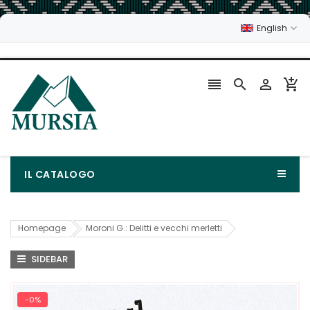
English




IL CATALOGO
Homepage
Moroni G.: Delitti e vecchi merletti
SIDEBAR
-0%