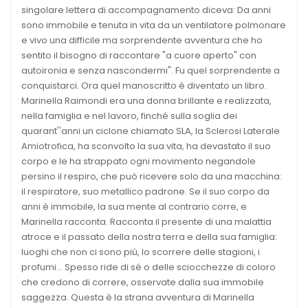
singolare lettera di accompagnamento diceva: Da anni
sono immobile e tenuta in vita da un ventilatore polmonare
e vivo una difficile ma sorprendente avventura che ho
sentito il bisogno di raccontare "a cuore aperto" con
autoironia e senza nascondermi". Fu quel sorprendente a
conquistarci. Ora quel manoscritto è diventato un libro.
Marinella Raimondi era una donna brillante e realizzata,
nella famiglia e nel lavoro, finché sulla soglia dei
quarant''anni un ciclone chiamato SLA, la Sclerosi Laterale
Amiotrofica, ha sconvolto la sua vita, ha devastato il suo
corpo e le ha strappato ogni movimento negandole
persino il respiro, che può ricevere solo da una macchina:
il respiratore, suo metallico padrone. Se il suo corpo da
anni è immobile, la sua mente al contrario corre, e
Marinella racconta. Racconta il presente di una malattia
atroce e il passato della nostra terra e della sua famiglia:
luoghi che non ci sono più, lo scorrere delle stagioni, i
profumi... Spesso ride di sé o delle sciocchezze di coloro
che credono di correre, osservate dalla sua immobile
saggezza. Questa è la strana avventura di Marinella