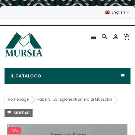
English




IL CATALOGO
Homepage
Fabei S.: La legione straniera di Mussolini
SIDEBAR
-0%