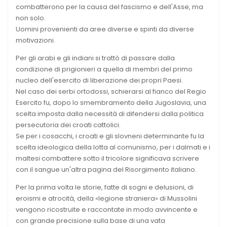
combatterono per la causa del fascismo e dell'Asse, ma
non solo.
Uomini provenienti da aree diverse e spinti da diverse
motivazioni.
Per gli arabi e gli indiani si trattò di passare dalla
condizione di prigionieri a quella di membri del primo
nucleo dell'esercito di liberazione dei propri Paesi.
Nel caso dei serbi ortodossi, schierarsi al fianco del Regio
Esercito fu, dopo lo smembramento della Jugoslavia, una
scelta imposta dalla necessità di difendersi dalla politica
persecutoria dei croati cattolici.
Se per i cosacchi, i croati e gli slovneni determinante fu la
scelta ideologica della lotta al comunismo, per i dalmati e i
maltesi combattere sotto il tricolore significava scrivere
con il sangue un'altra pagina del Risorgimento italiano.
Per la prima volta le storie, fatte di sogni e delusioni, di
eroismi e atrocità, della «legione straniera» di Mussolini
vengono ricostruite e raccontate in modo avvincente e
con grande precisione sulla base di una vata