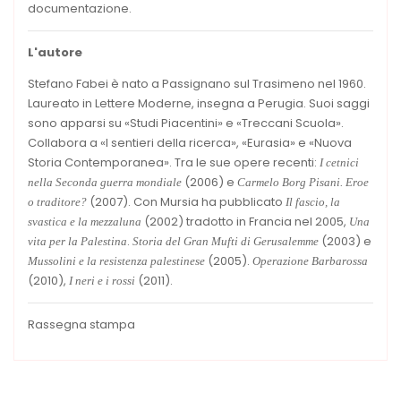
documentazione.
L'autore
Stefano Fabei è nato a Passignano sul Trasimeno nel 1960.
Laureato in Lettere Moderne, insegna a Perugia. Suoi saggi
sono apparsi su «Studi Piacentini» e «Treccani Scuola».
Collabora a «I sentieri della ricerca», «Eurasia» e «Nuova
Storia Contemporanea». Tra le sue opere recenti:
I cetnici
(2006) e
nella Seconda guerra mondiale
Carmelo Borg Pisani. Eroe
(2007). Con Mursia ha pubblicato
o traditore?
Il fascio, la
(2002) tradotto in Francia nel 2005,
svastica e la mezzaluna
Una
.
(2003) e
vita per la Palestina
Storia del Gran Mufti di Gerusalemme
(2005).
Mussolini e la resistenza palestinese
Operazione Barbarossa
(2010),
(2011).
I neri e i rossi
Rassegna stampa