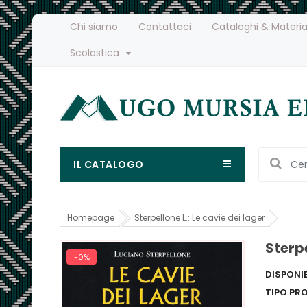
Chi siamo
Contattaci
Cataloghi & Materia
Scolastica
IL CATALOGO
Homepage
Sterpellone L.: Le cavie dei lager
Sterpe
-0%
DISPONIB
TIPO PR