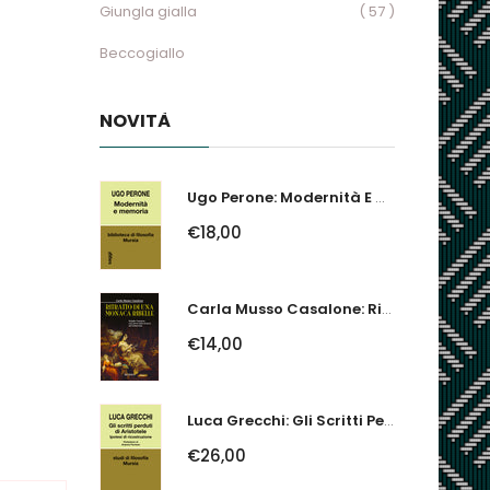
Giungla gialla
( 57 )
Beccogiallo
NOVITÀ
Ugo Perone: Modernità E Memoria
€18,00
Carla Musso Casalone: Ritratto Di Una Monaca Ribelle. Brigida Franzone,...
€14,00
Luca Grecchi: Gli Scritti Perduti Di Aristotele. Ipotesi Di Ricostruzione
€26,00