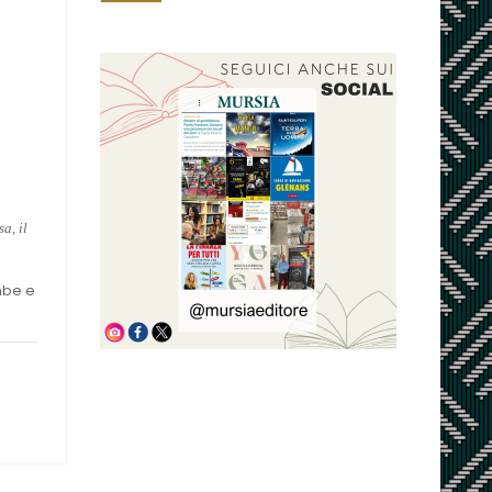
a, il
ambe e