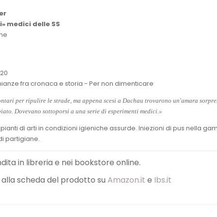
er
i» medici delle SS
one
20
ianze fra cronaca e storia - Per non dimenticare
lontari per ripulire le strade, ma appena scesi a Dachau trovarono un'amara sorpres
to. Dovevano sottoporsi a una serie di esperimenti medici.»
ianti di arti in condizioni igieniche assurde. Iniezioni di pus nella g
i partigiane.
endita in libreria e nei bookstore online.
nk alla scheda del prodotto su
Amazon.it
e
Ibs.it