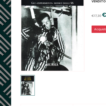
VENDITO
€
€17,30
Acquis