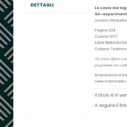
DETTAGLI
Le cavie dei lag
Gli «esperiment
Luciano Sterpell
Pagine 228
Codice 13177
EAN97888425340
Collana: Testimon
«
Si erano offerti vo
programma era cambia
Amputazioni e trap
nelle mammelle d
Il titolo è in v
A seguire il li