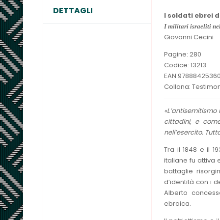
DETTAGLI
I soldati ebrei d
I militari israeliti n
Giovanni Cecini
Pagine: 280
Codice: 13213
EAN 97888425360
Collana: Testimo
«L’antisemitismo 
cittadini, e com
nell’esercito. Tut
Tra il 1848 e il 
italiane fu attiv
battaglie risorgi
d’identità con i d
Alberto concess
ebraica.