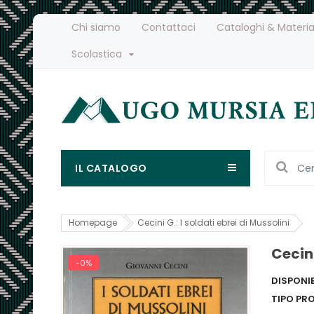
Chi siamo
Contattaci
Cataloghi & Materia
Scolastica
IL CATALOGO
Homepage
Cecini G.: I soldati ebrei di Mussolini
Cecini
-0%
DISPONIB
TIPO PR