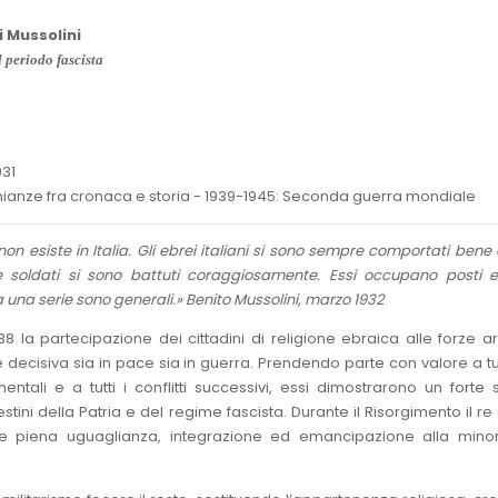
i Mussolini
el periodo fascista
31
nianze fra cronaca e storia - 1939-1945: Seconda guerra mondiale
non esiste in Italia. Gli ebrei italiani si sono sempre comportati ben
e soldati si sono battuti coraggiosamente. Essi occupano posti e
ta una serie sono generali.» Benito Mussolini, marzo 1932
1938 la partecipazione dei cittadini di religione ebraica alle forze 
a e decisiva sia in pace sia in guerra. Prendendo parte con valore a tu
mentali e a tutti i conflitti successivi, essi dimostrarono un forte
estini della Patria e del regime fascista. Durante il Risorgimento il re
e piena uguaglianza, integrazione ed emancipazione alla mino