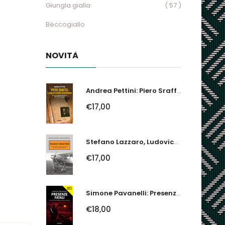
Giungla gialla
( 57 )
Beccogiallo
NOVITÀ
Andrea Pettini: Piero Sraffa, Il Bibliotecario Sovversivo. Un Economista Nel...
€17,00
Stefano Lazzaro, Ludovico Slongo: Mario Visintini. Il Primo Asso Della...
€17,00
Simone Pavanelli: Presenze Fatali. I Fantasmi Del Ferrarese Urlano Giustizia
€18,00