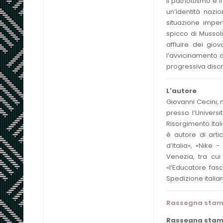
Il patriottismo e 
un’identità nazio
situazione imper
spicco di Mussol
affluire dei giov
l’avvicinamento a
progressiva discr
L'autore
Giovanni Cecini, n
presso l’Universi
Risorgimento Ital
è autore di artic
d’Italia», «Nike 
Venezia, tra cui
«l’Educatore fas
Spedizione italian
Rassegna sta
Rassegna stamp