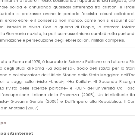
il militarismo fecero il resto, sostituendo l’appartenenza religiosa, c
nale solida e annullando qualsiasi differenza tra cristiani e israeli
turbata si protrasse anche in periodo fascista: alcuni collaborat
ini erano ebrei e il consenso non mancò, come non si esaurì il co
ani israeliti in divisa. Con la guerra di Etiopia, la sterzata totalit
lla Germania nazista, la politica mussoliniana cambiò rotta puntand
iminazione e persecuzione degli ebrei italiani, militari compresi.
ato a Roma nel 1979, è laureato in Scienze Politiche e in Lettere e Fil
tà degli Studi di Roma «La Sapienza». Socio dell’Istituto per la Stor
iano e collaboratore dell’Ufficio Storico dello Stato Maggiore dell’Ese
oli e saggi sulle riviste «Unuci», «Ha Keillah», «Il Secondo Risorg
- La rivista delle scienze politiche» e «DEP» dell’Università Ca’ Fosc
 L’occupazione italiana della Provenza (2005), Un intellettuale ita
cista» Giovanni Gentile (2006) e Dall’Impero alla Repubblica. Il Co
o in Anatolia (2007).
mpa
a siti internet