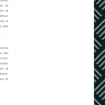
reando
ti. La
ori di
ntinuo
aria e
o alla
osofia
ia del
rcito,
imento
ari di
liano:
rpo di