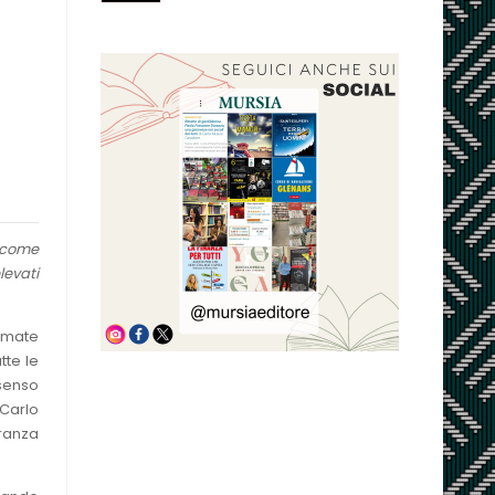
e come
levati
armate
tte le
 senso
 Carlo
ranza