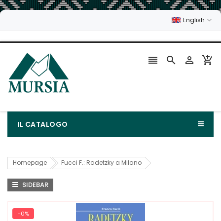
English




IL CATALOGO
Homepage
Fucci F.: Radetzky a Milano
SIDEBAR
-0%