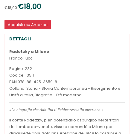
€18,00
€18,00
Acquista su Amazon
DETTAGLI
Radetzky a Milano
Franco Fucci
Pagine: 232
Codice: 13511
EAN 978-88-425-3659-8
Collana: Storia - Storia Contemporanea - Risorgimento e
Unità d'Italia, Biografie - Età moderna
«La biografia che riabilita il Feldmaresciallo austriaco.»
Il conte Radetzky, plenipotenziario asburgico nei territori
del lombardo-veneto, visse e comandò a Milano per
diciassette anni. Solo l’insurrezione del 1948 lo costrinse a