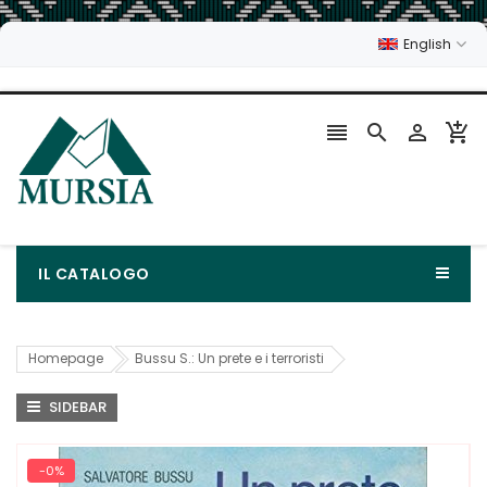
English




IL CATALOGO
Homepage
Bussu S.: Un prete e i terroristi
SIDEBAR
-0%