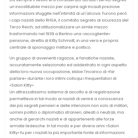
un insostituibile mezzo per carpire agli incauti preziose
informazioni sfuggite nell'intimità di un'alcova. Furono però
i capi nazisti dello RHSA, il comitato segreto di sicurezza del
Terzo Reich, ad istituzionalizzare un simile mezzo
trasformando nel 1939 a Berlino una «accogliente»
pensione, diretta di Kitty Schmidt, in una vera e propria
centrale di spionaggio militare e politico.
Un gruppo di avvenenti ragazze, e fanatiche naziste,
accuratamente selezionato ed addestrato in ogni aspetto
della loro nuova occupazione, ebbe l'incarico di «far
parlare» durante i loro intimi colloqui i frequentatori di
«Salon Kitty».
Un attrezzatissimo sistema di ascolto e di registrazione
permetteva in tal modo ai nazisti di venire a conoscenza
dei più segreti pensieri e delle intenzioni non solo di militari,
uomini politici o diplomatici stranieri, alleati o neutrali, ma
anche di gerarchi nazisti e di appartenenti alle forze
armate tedesche. In tal modo e per diversi anni «Salon
Kitty» fu per i nazisti la più importante fonte di informazioni.