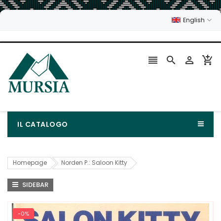
English




IL CATALOGO
Homepage
Norden P.: Saloon Kitty
SIDEBAR
-0%