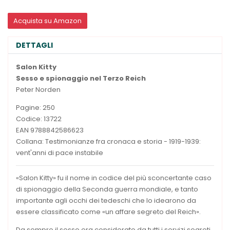
Acquista su Amazon
DETTAGLI
Salon Kitty
Sesso e spionaggio nel Terzo Reich
Peter Norden
Pagine: 250
Codice: 13722
EAN 9788842586623
Collana: Testimonianze fra cronaca e storia - 1919-1939:
vent'anni di pace instabile
«Salon Kitty» fu il nome in codice del più sconcertante caso
di spionaggio della Seconda guerra mondiale, e tanto
importante agli occhi dei tedeschi che lo idearono da
essere classificato come «un affare segreto del Reich».
Da sempre il sesso era considerato da tutti i servizi segreti