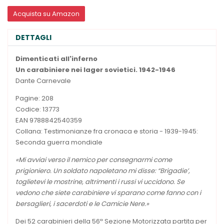
Acquista su Amazon
DETTAGLI
Dimenticati all'inferno
Un carabiniere nei lager sovietici. 1942-1946
Dante Carnevale
Pagine: 208
Codice: 13773
EAN 9788842540359
Collana: Testimonianze fra cronaca e storia - 1939-1945:
Seconda guerra mondiale
«Mi avviai verso il nemico per consegnarmi come
prigioniero. Un soldato napoletano mi disse: “Brigadie’,
toglietevi le mostrine, altrimenti i russi vi uccidono. Se
vedono che siete carabiniere vi sparano come fanno con i
bersaglieri, i sacerdoti e le Camicie Nere.»
Dei 52 carabinieri della 56ª Sezione Motorizzata partita per