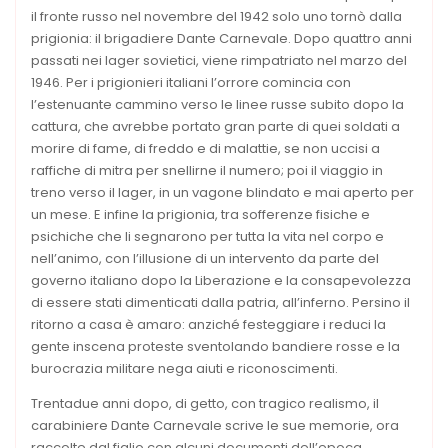
il fronte russo nel novembre del 1942 solo uno tornò dalla
prigionia: il brigadiere Dante Carnevale. Dopo quattro anni
passati nei lager sovietici, viene rimpatriato nel marzo del
1946. Per i prigionieri italiani l’orrore comincia con
l’estenuante cammino verso le linee russe subito dopo la
cattura, che avrebbe portato gran parte di quei soldati a
morire di fame, di freddo e di malattie, se non uccisi a
raffiche di mitra per snellirne il numero; poi il viaggio in
treno verso il lager, in un vagone blindato e mai aperto per
un mese. E infine la prigionia, tra sofferenze fisiche e
psichiche che li segnarono per tutta la vita nel corpo e
nell’animo, con l’illusione di un intervento da parte del
governo italiano dopo la Liberazione e la consapevolezza
di essere stati dimenticati dalla patria, all’inferno. Persino il
ritorno a casa è amaro: anziché festeggiare i reduci la
gente inscena proteste sventolando bandiere rosse e la
burocrazia militare nega aiuti e riconoscimenti.
Trentadue anni dopo, di getto, con tragico realismo, il
carabiniere Dante Carnevale scrive le sue memorie, ora
raccolte dal figlio con alcuni documenti dell’epoca.