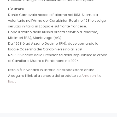
L'autore
Dante Carnevale nasce a Palermo nel 1913. Si arruola
volontario nell’Arma dei Carabinieri Reali nel 1931 e svolge
servizio in Italia, in Etiopia e sul fronte francese.
Dopo il ritorno dalla Russia presta servizio a Palermo,
Misilmeri (PA), Montevago (AG).
Dal 1963 è ad Azzano Decimo (PN), dove comanda la
locale Caserma dei Carabinieri sino al 1969.
Nel 1965 riceve dalla Presidenza della Repubblica la croce
di Cavaliere. Muore a Pordenone nel 1994.
Il titolo è in vendita in libreria e nei bookstore online.
A seguire il link alla scheda del prodotto su
Amazon.it
e
Ibs.it