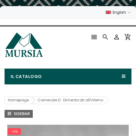
English




IL CATALOGO
Homepage
Carnevale D.: Dimenticati all'inferno
SIDEBAR
-0%