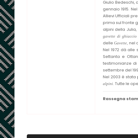
Giulio Bedeschi, a
gennaio 1915. Nel
Allievi Ufficiali 
prima sul fronte g
alpini della Juli
gavette di ghiaccio
delle
nel 
Gavette,
Nel 1972 dà alle 
Settanta e Ottan
testimonianze di
settembre del 19
Nel 2003 è stata p
. Tutte le op
alpini
Rassegna sta