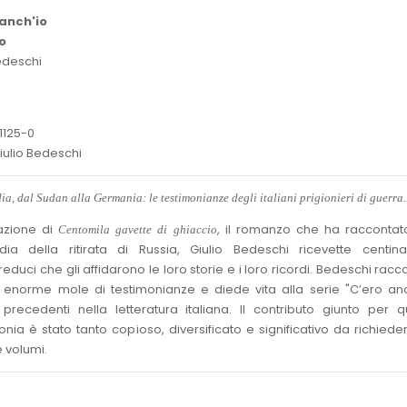
 anch'io
o
Bedeschi
1125-0
 Giulio Bedeschi
ia, dal Sudan alla Germania: le testimonianze degli italiani prigionieri di guerra
azione di
, il romanzo che ha raccontat
Centomila gavette di ghiaccio
edia della ritirata di Russia, Giulio Bedeschi ricevette centina
educi che gli affidarono le loro storie e i loro ricordi. Bedeschi racc
enorme mole di testimonianze e diede vita alla serie "C’ero anch
recedenti nella letteratura italiana. Il contributo giunto per q
nia è stato tanto copioso, diversificato e significativo da richiede
e volumi.