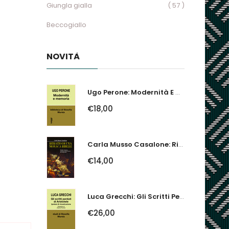
Giungla gialla
( 57 )
Beccogiallo
NOVITÀ
Ugo Perone: Modernità E Memoria
€18,00
Carla Musso Casalone: Ritratto Di Una Monaca Ribelle. Brigida Franzone,...
€14,00
Luca Grecchi: Gli Scritti Perduti Di Aristotele. Ipotesi Di Ricostruzione
€26,00