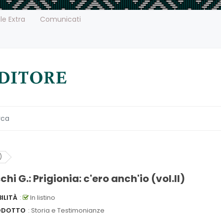
le Extra
Comunicati
)
hi G.: Prigionia: c'ero anch'io (vol.II)
ILITÀ
:
In listino
ODOTTO
: Storia e Testimonianze