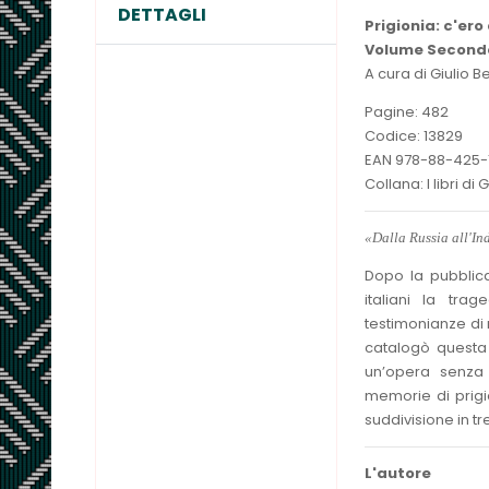
DETTAGLI
Prigionia: c'ero
Volume Second
A cura di Giulio 
Pagine: 482
Codice: 13829
EAN 978-88-425-
Collana: I libri di
«Dalla Russia all'Ind
Dopo la pubblic
italiani la trag
testimonianze di r
catalogò questa 
un’opera senza p
memorie di prigio
suddivisione in tr
L'autore