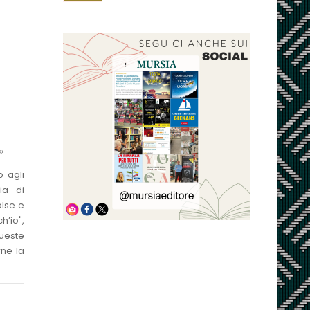
.»
o agli
ia di
olse e
’io",
ueste
rne la