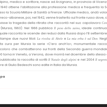
lpino, medico e scrittore, nasce ad Arzignano, in provincia di Vicenza,
 1940 ottiene l’abilitazione alla professione medica e frequenta la 
presso la Scuola Militare di Sanità a Firenze. Ufficiale medico, andò volo
reco-albanese, poi, nel 1942, venne trasferito sul fronte russo dove, c
a, visse la tragedia della ritirata che raccontò nel suo capolavoro
Cen
(Mursia, 1963). Nel 1966 pubblica
, ideale continu
Il peso dello zaino
quale racconta le vicende dei reduci dalla Russia dopo l’8 settembre
stampe due nuovi titoli:
e
. Negl
La rivolta di Abele
La mia erba è sul Don
ta cura per Mursia la serie «C’ero anch’io», monumentale raccol
 coloro che combatterono sui fronti della Seconda guerra mondial
90 torna in Veneto, a Verona, dove morirà nel dicembre dello stesso
ubblicata la raccolta di scritti
e nel 2004
Il Natale degli alpini
Il segret
ere di Giulio Bedeschi sono edite in Italia da Mursia.
mpa