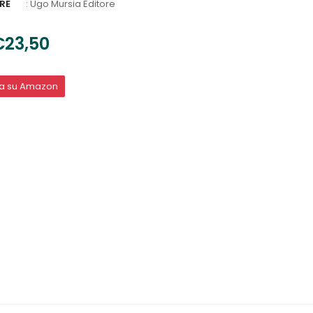
RE
:
Ugo Mursia Editore
€23,50
ta su Amazon