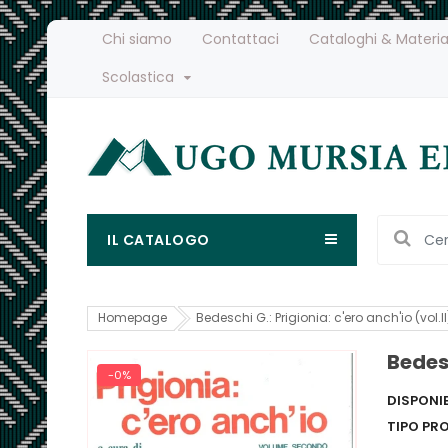
Chi siamo
Contattaci
Cataloghi & Materia
Scolastica
IL CATALOGO
Homepage
Bedeschi G.: Prigionia: c'ero anch'io (vol.II
Bedesc
-0%
DISPONIB
TIPO PR