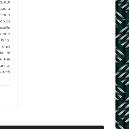
 il 31
Scuola
ntario
on gli
tomila
azione
 1943.
i anni
ta di
e. Nel
 anno.
o degli