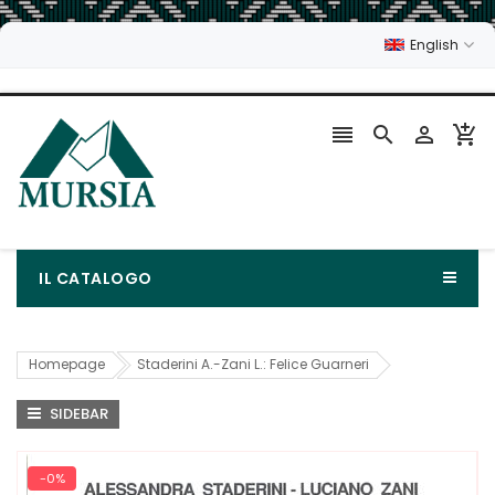
English




IL CATALOGO
Homepage
Staderini A.-Zani L.: Felice Guarneri
SIDEBAR
-0%