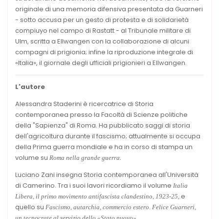
originale di una memoria difensiva presentata da Guarneri
- sotto accusa per un gesto di protesta e di solidarietà
compiuyo nel campo di Rastatt - al Tribunale militare di
Ulm, scritta a Ellwangen con la collaborazione di alcuni
compagni di prigionia; infine la riproduzione integrale di
«Italia», il giornale degli ufficiali prigionieri a Ellwangen.
L'autore
Alessandra Staderini è ricercatrice di Storia
contemporanea presso la Facoltà di Scienze politiche
della "Sapienza" di Roma. Ha pubblicato saggi di storia
dell'agricoltura durante il fascismo; attualmente si occupa
della Prima guerra mondiale e ha in corso di stampa un
volume su
Roma nella grande guerra.
Luciano Zani insegna Storia contemporanea all'Università
di Camerino. Tra i suoi lavori ricordiamo il volume
Italia
e
Libera, il primo movimento antifascista clandestino, 1923-25,
quello su
Fascismo, autarchia, commercio estero. Felice Guarneri,
un tecnocrate al servizio dello «Stato nuovo».