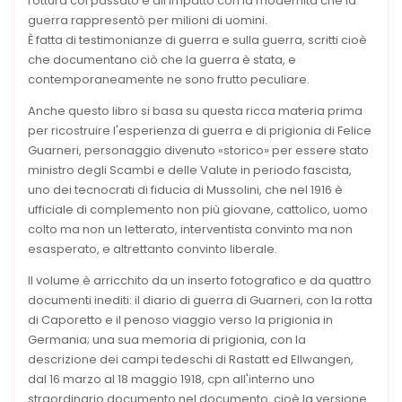
rottura col passato e all'impatto con la modernità che la
guerra rappresentò per milioni di uomini.
È fatta di testimonianze di guerra e sulla guerra, scritti cioè
che documentano ciò che la guerra è stata, e
contemporaneamente ne sono frutto peculiare.
Anche questo libro si basa su questa ricca materia prima
per ricostruire l'esperienza di guerra e di prigionia di Felice
Guarneri, personaggio divenuto «storico» per essere stato
ministro degli Scambi e delle Valute in periodo fascista,
uno dei tecnocrati di fiducia di Mussolini, che nel 1916 è
ufficiale di complemento non più giovane, cattolico, uomo
colto ma non un letterato, interventista convinto ma non
esasperato, e altrettanto convinto liberale.
Il volume è arricchito da un inserto fotografico e da quattro
documenti inediti: il diario di guerra di Guarneri, con la rotta
di Caporetto e il penoso viaggio verso la prigionia in
Germania; una sua memoria di prigionia, con la
descrizione dei campi tedeschi di Rastatt ed Ellwangen,
dal 16 marzo al 18 maggio 1918, cpn all'interno uno
straordinario documento nel documento, cioè la versione