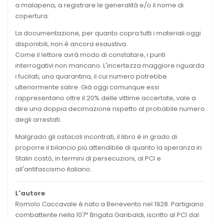
a malapena, a registrare le generalità e/o il nome di
copertura.
La documentazione, per quanto copra tutti i materiali oggi
disponibili, non è ancora esaustiva.
Come il lettore avrà modo di constatare, i punti
interrogativi non mancano. L'incertezza maggiore riguarda
i fucilati, una quarantina, il cui numero potrebbe
ulteriormente salire. Già oggi comunque essi
rappresentano oltre il 20% delle vittime accertate, vale a
dire una doppia decimazione rispetto al probabile numero
degli arrestati.
Malgrado gli ostacoli incontrati, il libro è in grado di
proporre il bilancio più attendibile di quanto la speranza in
Stalin costò, in termini di persecuzioni, al PCI e
all'antifascismo italiano.
L'autore
Romolo Caccavale è nato a Benevento nel 1928. Partigiano
combattente nella 107ª Brigata Garibaldi, iscritto al PCI dal