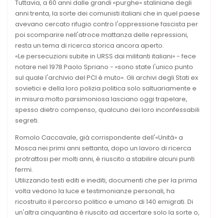
Tuttavia, a 60 anni dalle grandi «purghe» staliniane degli
anni trenta, la sorte dei comunisti italiani che in quel paese
avevano cercato rifugio contro l'oppressione fascista per
poi scomparire nell'atroce mattanza delle repressioni,
resta un tema di ricerca storica ancora aperto.
«Le persecuzioni subite in URSS dai militanti italiani» - fece
notare nel 1978 Paolo Spriano - «sono state l'unico punto
sul quale l'archivio del PCI è muto». Gli archivi degli Stati ex
sovietici e della loro polizia politica solo saltuariamente e
in misura molto parsimoniosa lasciano oggi trapelare,
spesso dietro compenso, qualcuno dei loro inconfessabili
segreti.
Romolo Caccavale, già corrispondente dell'«Unità» a
Mosca nei primi anni settanta, dopo un lavoro di ricerca
protrattosi per molti anni, è riuscito a stabilire alcuni punti
fermi.
Utilizzando testi editi e inediti, documenti che per la prima
volta vedono la luce e testimonianze personali, ha
ricostruito il percorso politico e umano di 140 emigrati. Di
un'altra cinquantina è riuscito ad accertare solo la sorte o,