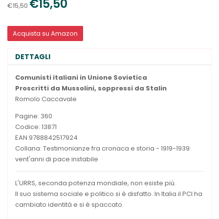
€15,50
€15,50
Acquista su Amazon
DETTAGLI
Comunisti italiani in Unione Sovietica
Proscritti da Mussolini, soppressi da Stalin
Romolo Caccavale
Pagine: 360
Codice: 13871
EAN 9788842517924
Collana: Testimonianze fra cronaca e storia - 1919-1939:
vent'anni di pace instabile
L'URRS, seconda potenza mondiale, non esiste più.
Il suo sistema sociale e politico si è disfatto. In Italia il PCI ha
cambiato identità e si è spaccato.