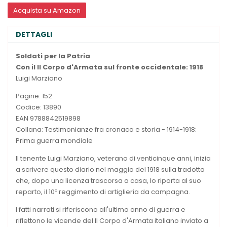
Acquista su Amazon
DETTAGLI
Soldati per la Patria
Con il II Corpo d'Armata sul fronte occidentale: 1918
Luigi Marziano
Pagine: 152
Codice: 13890
EAN 9788842519898
Collana: Testimonianze fra cronaca e storia - 1914-1918:
Prima guerra mondiale
Il tenente Luigi Marziano, veterano di venticinque anni, inizia
a scrivere questo diario nel maggio del 1918 sulla tradotta
che, dopo una licenza trascorsa a casa, lo riporta al suo
reparto, il 10º reggimento di artiglieria da campagna.
I fatti narrati si riferiscono all'ultimo anno di guerra e
riflettono le vicende del II Corpo d'Armata italiano inviato a