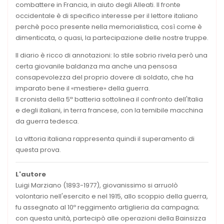
combattere in Francia, in aiuto degli Alleati. Il fronte
occidentale è di specifico interesse per il lettore italiano
perchè poco presente nella memorialistica, così come è
dimenticata, o quasi, la partecipazione delle nostre truppe.
Il diario è ricco di annotazioni: lo stile sobrio rivela però una
certa giovanile baldanza ma anche una pensosa
consapevolezza del proprio dovere di soldato, che ha
imparato bene il «mestiere» della guerra.
Il cronista della 5ª batteria sottolinea il confronto dell'Italia
e degli italiani, in terra francese, con la temibile macchina
da guerra tedesca.
La vittoria italiana rappresenta quindi il superamento di
questa prova.
L'autore
Luigi Marziano (1893-1977), giovanissimo si arruolò
volontario nell'esercito e nel 1915, allo scoppio della guerra,
fu assegnato al 10º reggimento artiglieria da campagna;
con questa unità, partecipò alle operazioni della Bainsizza