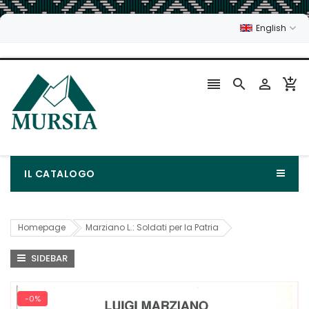
English




IL CATALOGO
Homepage
Marziano L.: Soldati per la Patria
SIDEBAR
-0%