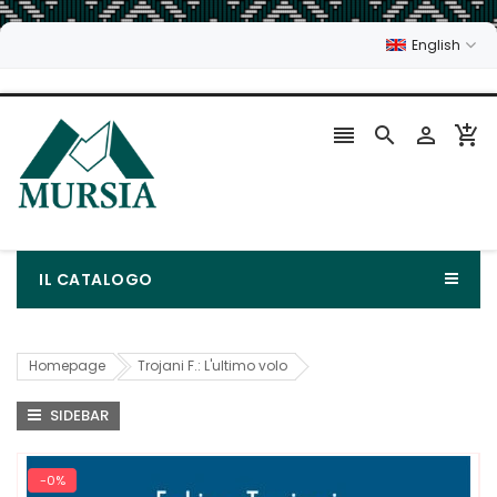
English




IL CATALOGO
Homepage
Trojani F.: L'ultimo volo
SIDEBAR
-0%