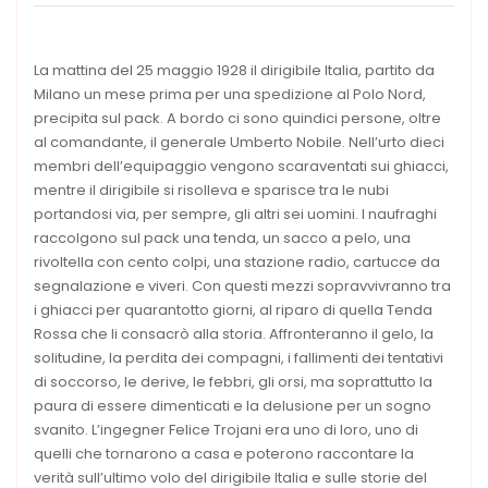
La mattina del 25 maggio 1928 il dirigibile Italia, partito da
Milano un mese prima per una spedizione al Polo Nord,
precipita sul pack. A bordo ci sono quindici persone, oltre
al comandante, il generale Umberto Nobile. Nell’urto dieci
membri dell’equipaggio vengono scaraventati sui ghiacci,
mentre il dirigibile si risolleva e sparisce tra le nubi
portandosi via, per sempre, gli altri sei uomini. I naufraghi
raccolgono sul pack una tenda, un sacco a pelo, una
rivoltella con cento colpi, una stazione radio, cartucce da
segnalazione e viveri. Con questi mezzi sopravvivranno tra
i ghiacci per quarantotto giorni, al riparo di quella Tenda
Rossa che li consacrò alla storia. Affronteranno il gelo, la
solitudine, la perdita dei compagni, i fallimenti dei tentativi
di soccorso, le derive, le febbri, gli orsi, ma soprattutto la
paura di essere dimenticati e la delusione per un sogno
svanito. L’ingegner Felice Trojani era uno di loro, uno di
quelli che tornarono a casa e poterono raccontare la
verità sull’ultimo volo del dirigibile Italia e sulle storie del