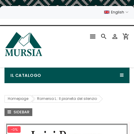
English




IL CATALOGO
Homepage
Romersa L.: Il pianeta del silenzio
SIDEBAR
-0%