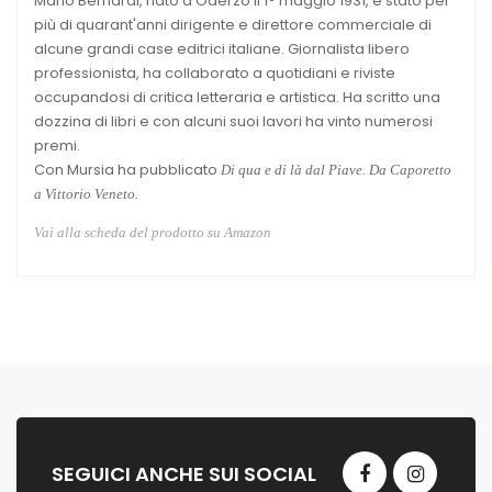
Mario Bernardi, nato a Oderzo il 1° maggio 1931, è stato per
più di quarant'anni dirigente e direttore commerciale di
alcune grandi case editrici italiane. Giornalista libero
professionista, ha collaborato a quotidiani e riviste
occupandosi di critica letteraria e artistica. Ha scritto una
dozzina di libri e con alcuni suoi lavori ha vinto numerosi
premi.
Con Mursia ha pubblicato
Di qua e di là dal Piave. Da Caporetto
a Vittorio Veneto.
Vai alla scheda del prodotto su Amazon
SEGUICI ANCHE SUI SOCIAL