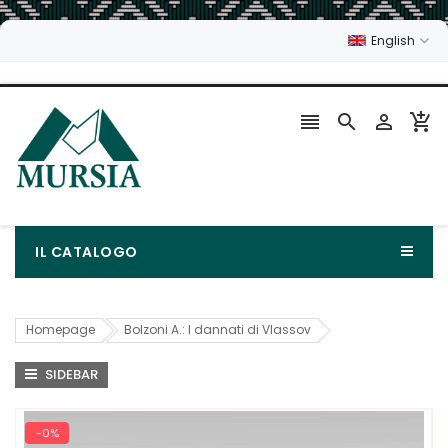
English




IL CATALOGO
Homepage
Bolzoni A.: I dannati di Vlassov
SIDEBAR
-0%