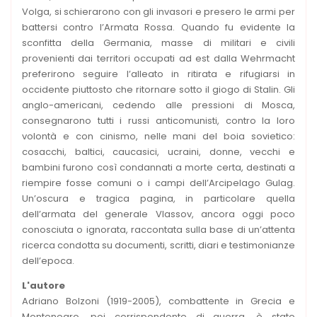
Volga, si schierarono con gli invasori e presero le armi per
battersi contro l’Armata Rossa. Quando fu evidente la
sconfitta della Germania, masse di militari e civili
provenienti dai territori occupati ad est dalla Wehrmacht
preferirono seguire l’alleato in ritirata e rifugiarsi in
occidente piuttosto che ritornare sotto il giogo di Stalin. Gli
anglo-americani, cedendo alle pressioni di Mosca,
consegnarono tutti i russi anticomunisti, contro la loro
volontà e con cinismo, nelle mani del boia sovietico:
cosacchi, baltici, caucasici, ucraini, donne, vecchi e
bambini furono così condannati a morte certa, destinati a
riempire fosse comuni o i campi dell’Arcipelago Gulag.
Un’oscura e tragica pagina, in particolare quella
dell’armata del generale Vlassov, ancora oggi poco
conosciuta o ignorata, raccontata sulla base di un’attenta
ricerca condotta su documenti, scritti, diari e testimonianze
dell’epoca.
L'autore
Adriano Bolzoni (1919-2005), combattente in Grecia e
Montenegro, poi corrispondente di guerra, è stato